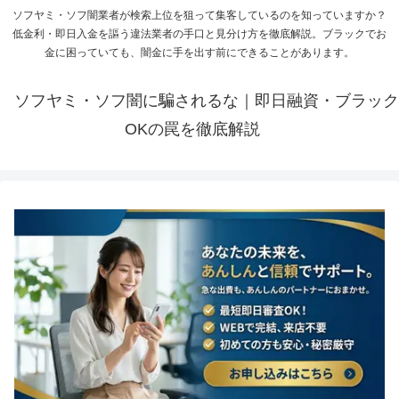
ソフヤミ・ソフ闇業者が検索上位を狙って集客しているのを知っていますか？
低金利・即日入金を謳う違法業者の手口と見分け方を徹底解説。ブラックでお
金に困っていても、闇金に手を出す前にできることがあります。
ソフヤミ・ソフ闇に騙されるな｜即日融資・ブラック
OKの罠を徹底解説