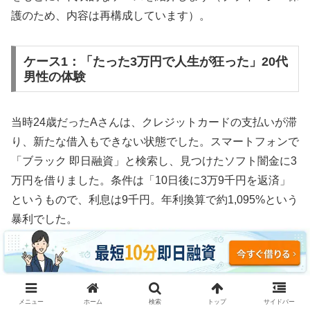
護のため、内容は再構成しています）。
ケース1：「たった3万円で人生が狂った」20代
男性の体験
当時24歳だったAさんは、クレジットカードの支払いが滞
り、新たな借入もできない状態でした。スマートフォンで
「ブラック 即日融資」と検索し、見つけたソフト闇金に3
万円を借りました。条件は「10日後に3万9千円を返済」
というもので、利息は9千円。年利換算で約1,095%という
暴利でした。
最初の返済はなんとかできました。しかし、その返済のた
めに食費を切り詰めた結果、翌月にはさらに資金繰りが悪
化。再度同じ業者から5万円を借りてしまいます。今度は
メニュー
ホーム
検索
トップ
サイドバー