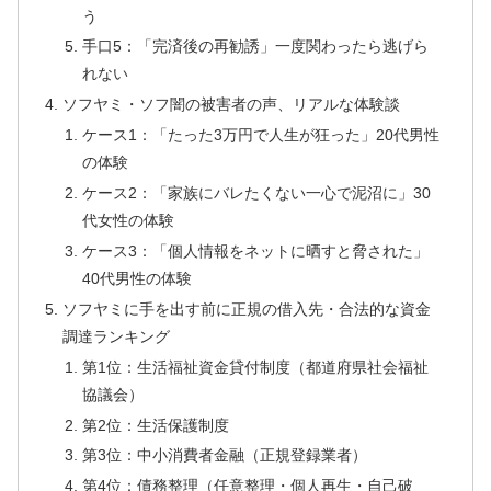
う
手口5：「完済後の再勧誘」一度関わったら逃げら
れない
ソフヤミ・ソフ闇の被害者の声、リアルな体験談
ケース1：「たった3万円で人生が狂った」20代男性
の体験
ケース2：「家族にバレたくない一心で泥沼に」30
代女性の体験
ケース3：「個人情報をネットに晒すと脅された」
40代男性の体験
ソフヤミに手を出す前に正規の借入先・合法的な資金
調達ランキング
第1位：生活福祉資金貸付制度（都道府県社会福祉
協議会）
第2位：生活保護制度
第3位：中小消費者金融（正規登録業者）
第4位：債務整理（任意整理・個人再生・自己破