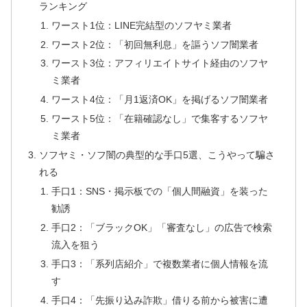
ランキング
ワースト1位：LINE完結型のソフヤミ業者
ワースト2位：「初回無利息」を謳うソフ闇業者
ワースト3位：アフィリエイトサイト経由のソフヤ
ミ業者
ワースト4位：「月1返済OK」を掲げるソフ闇業者
ワースト5位：「在籍確認なし」で集客するソフヤ
ミ業者
ソフヤミ・ソフ闇の典型的な手口5選、こうやって騙さ
れる
手口1：SNS・掲示板での「個人間融資」を装った
勧誘
手口2：「ブラックOK」「審査なし」の広告で検索
流入を狙う
手口3：「系列店紹介」で複数業者に個人情報を流
す
手口4：「先振り込み詐欺」借りる前から被害に遭