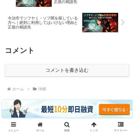
正規の相談先
今治市でソフヤミ・ソフ闇を探している
方へ｜絶対に利用してはいけない理由と
正規の相談先
コメント
コメントを書き込む
ホーム
沖縄
ソフヤミ・ソフ闇に騙されるな｜即日融資・ブラッ
メニュー
ホーム
検索
トップ
サイドバー