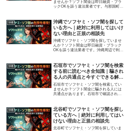
ませんか？ソフト闇金は即日融資・ブラ
ックOKを謳う違法業者です。与那国町周
辺で利用できる正規の相談窓口・合法的
な借入先を紹介。闇金に手を出す前に必
ずお読みください。
沖縄でソフヤミ・ソフ闇を探して
沖縄
いる方へ｜絶対に利用してはいけ
ない理由と正規の相談先
沖縄でソフヤミ・ソフ闇を探していませ
んか？ソフト闇金は即日融資・ブラック
OKを謳う違法業者です。沖縄周辺で利用
できる正規の相談窓口・合法的な借入先
を紹介。闇金に手を出す前に必ずお読み
ください。
石垣市でソフヤミ・ソフ闇を検索
沖縄
する前に読むべき全知識｜騙され
る人の共通点と今すぐできる解決
策
石垣市でソフヤミ・ソフ闇を検索してい
ませんか？ソフト闇金に騙される人には
共通点があります。石垣市で確認されて
いる最新の勧誘手口、業者の見分け方、
借りてしまった場合の緊急対処法、石垣
市から利用できる無料相談先まで完全解
北谷町でソフヤミ・ソフ闇を探し
沖縄
説。
ている方へ｜絶対に利用してはい
けない理由と正規の相談先
北谷町でソフヤミ・ソフ闇を探していま