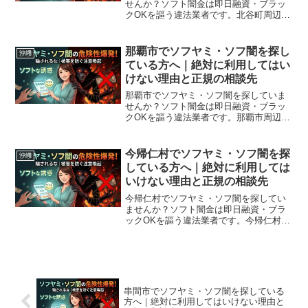
せんか？ソフト闇金は即日融資・ブラッ
クOKを謳う違法業者です。北谷町周辺で
利用できる正規の相談窓口・合法的な借
入先を紹介。闇金に手を出す前に必ずお
読みください。
那覇市でソフヤミ・ソフ闇を探し
沖縄
ている方へ｜絶対に利用してはい
けない理由と正規の相談先
那覇市でソフヤミ・ソフ闇を探していま
せんか？ソフト闇金は即日融資・ブラッ
クOKを謳う違法業者です。那覇市周辺で
利用できる正規の相談窓口・合法的な借
入先を紹介。闇金に手を出す前に必ずお
読みください。
今帰仁村でソフヤミ・ソフ闇を探
沖縄
している方へ｜絶対に利用しては
いけない理由と正規の相談先
今帰仁村でソフヤミ・ソフ闇を探してい
ませんか？ソフト闇金は即日融資・ブラ
ックOKを謳う違法業者です。今帰仁村周
辺で利用できる正規の相談窓口・合法的
な借入先を紹介。闇金に手を出す前に必
ずお読みください。
串間市でソフヤミ・ソフ闇を探している
方へ｜絶対に利用してはいけない理由と