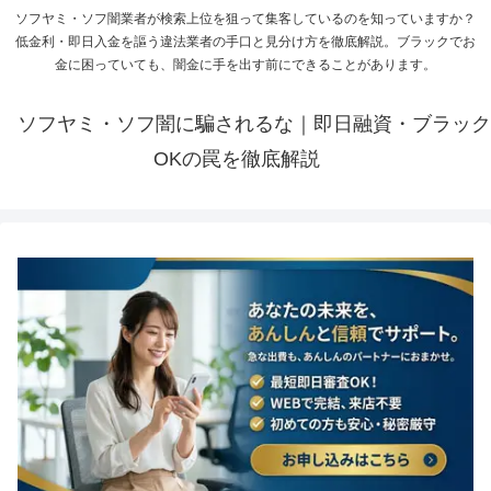
ソフヤミ・ソフ闇業者が検索上位を狙って集客しているのを知っていますか？
低金利・即日入金を謳う違法業者の手口と見分け方を徹底解説。ブラックでお
金に困っていても、闇金に手を出す前にできることがあります。
ソフヤミ・ソフ闇に騙されるな｜即日融資・ブラック
OKの罠を徹底解説