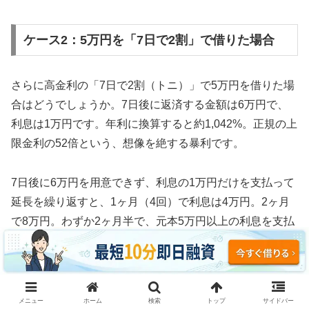
ケース2：5万円を「7日で2割」で借りた場合
さらに高金利の「7日で2割（トニ）」で5万円を借りた場
合はどうでしょうか。7日後に返済する金額は6万円で、
利息は1万円です。年利に換算すると約1,042%。正規の上
限金利の52倍という、想像を絶する暴利です。
7日後に6万円を用意できず、利息の1万円だけを支払って
延長を繰り返すと、1ヶ月（4回）で利息は4万円。2ヶ月
で8万円。わずか2ヶ月半で、元本5万円以上の利息を支払
う計算になります。
3ヶ月続けた場合、利息の支払い総額は約12万円。元本5
万円の2.4倍の利息を取られ、それでも借金は減っていま
メニュー
ホーム
検索
トップ
サイドバー