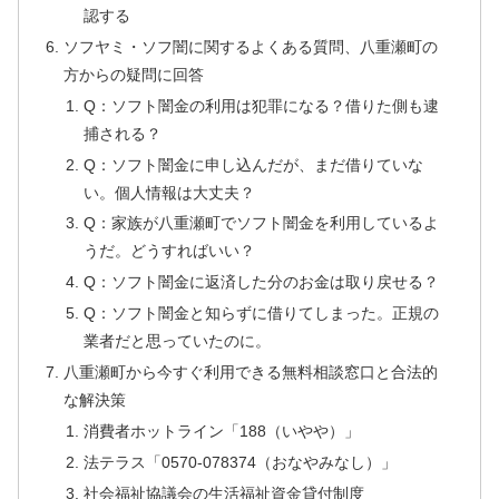
認する
ソフヤミ・ソフ闇に関するよくある質問、八重瀬町の
方からの疑問に回答
Q：ソフト闇金の利用は犯罪になる？借りた側も逮
捕される？
Q：ソフト闇金に申し込んだが、まだ借りていな
い。個人情報は大丈夫？
Q：家族が八重瀬町でソフト闇金を利用しているよ
うだ。どうすればいい？
Q：ソフト闇金に返済した分のお金は取り戻せる？
Q：ソフト闇金と知らずに借りてしまった。正規の
業者だと思っていたのに。
八重瀬町から今すぐ利用できる無料相談窓口と合法的
な解決策
消費者ホットライン「188（いやや）」
法テラス「0570-078374（おなやみなし）」
社会福祉協議会の生活福祉資金貸付制度