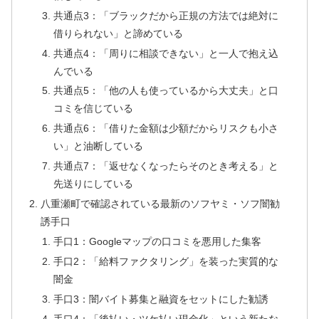
共通点3：「ブラックだから正規の方法では絶対に
借りられない」と諦めている
共通点4：「周りに相談できない」と一人で抱え込
んでいる
共通点5：「他の人も使っているから大丈夫」と口
コミを信じている
共通点6：「借りた金額は少額だからリスクも小さ
い」と油断している
共通点7：「返せなくなったらそのとき考える」と
先送りにしている
八重瀬町で確認されている最新のソフヤミ・ソフ闇勧
誘手口
手口1：Googleマップの口コミを悪用した集客
手口2：「給料ファクタリング」を装った実質的な
闇金
手口3：闇バイト募集と融資をセットにした勧誘
手口4：「後払い・ツケ払い現金化」という新たな