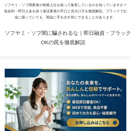
ソフヤミ・ソフ闇業者が検索上位を狙って集客しているのを知っていますか？
低金利・即日入金を謳う違法業者の手口と見分け方を徹底解説。ブラックでお
金に困っていても、闇金に手を出す前にできることがあります。
ソフヤミ・ソフ闇に騙されるな｜即日融資・ブラック
OKの罠を徹底解説