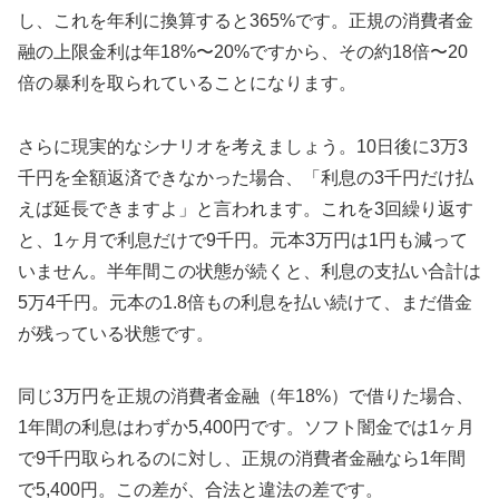
し、これを年利に換算すると365%です。正規の消費者金
融の上限金利は年18%〜20%ですから、その約18倍〜20
倍の暴利を取られていることになります。
さらに現実的なシナリオを考えましょう。10日後に3万3
千円を全額返済できなかった場合、「利息の3千円だけ払
えば延長できますよ」と言われます。これを3回繰り返す
と、1ヶ月で利息だけで9千円。元本3万円は1円も減って
いません。半年間この状態が続くと、利息の支払い合計は
5万4千円。元本の1.8倍もの利息を払い続けて、まだ借金
が残っている状態です。
同じ3万円を正規の消費者金融（年18%）で借りた場合、
1年間の利息はわずか5,400円です。ソフト闇金では1ヶ月
で9千円取られるのに対し、正規の消費者金融なら1年間
で5,400円。この差が、合法と違法の差です。