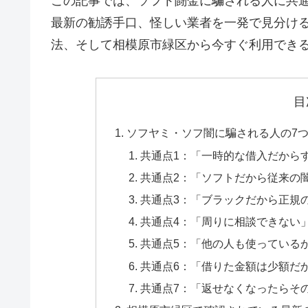
この記事では、ソフト闘金に騙される人に共
最新の勧誘手口、怪しい業者を一発で見分け
法、そして相模原市緑区から今すぐ利用でき
目
ソフヤミ・ソフ闇に騙される人の7
共通点1：「一時的な借入だから
共通点2：「ソフトだから従来の
共通点3：「ブラックだから正規
共通点4：「周りに相談できない
共通点5：「他の人も使っている
共通点6：「借りた金額は少額だ
共通点7：「返せなくなったらそ