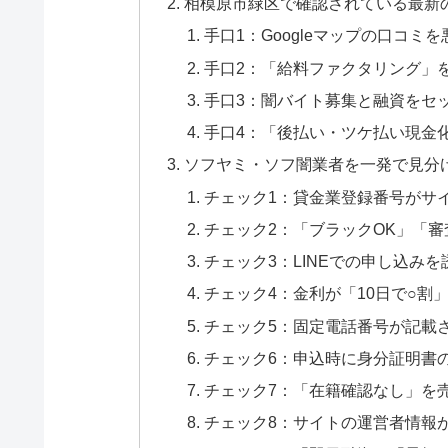
相模原市緑区で確認されている最新
手口1：Googleマップの口コミ
手口2：「給料ファクタリング」
手口3：闇バイト募集と融資をセ
手口4：「後払い・ツケ払い現金
ソフヤミ・ソフ闇業者を一発で見分け
チェック1：貸金業登録番号がサ
チェック2：「ブラックOK」「
チェック3：LINEでの申し込み
チェック4：金利が「10日で○割
チェック5：固定電話番号が記載
チェック6：申込時に身分証明書の
チェック7：「在籍確認なし」を
チェック8：サイトの運営者情報