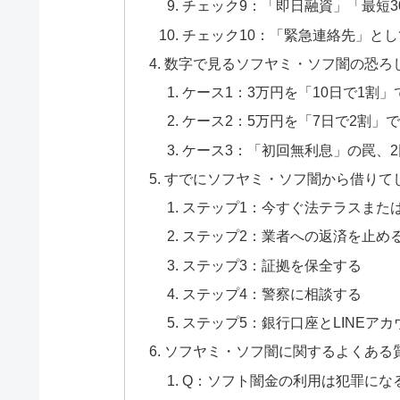
チェック9：「即日融資」「最短
チェック10：「緊急連絡先」と
数字で見るソフヤミ・ソフ闇の恐ろ
ケース1：3万円を「10日で1割
ケース2：5万円を「7日で2割」
ケース3：「初回無利息」の罠、
すでにソフヤミ・ソフ闇から借りて
ステップ1：今すぐ法テラスまた
ステップ2：業者への返済を止め
ステップ3：証拠を保全する
ステップ4：警察に相談する
ステップ5：銀行口座とLINEア
ソフヤミ・ソフ闇に関するよくある
Q：ソフト闇金の利用は犯罪にな