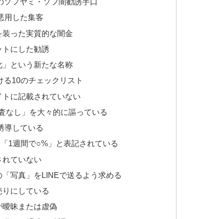
のソフヤミ・ソフ闇勧誘手口
を悪用した集客
を装った実質的な闇金
ットにした勧誘
化」という新たな名称
る10のチェックリスト
イトに記載されていない
審査なし」を大々的に謳っている
を誘導している
」「1週間で○%」と表記されている
されていない
「写真」をLINEで送るよう求める
売りにしている
が曖昧または虚偽