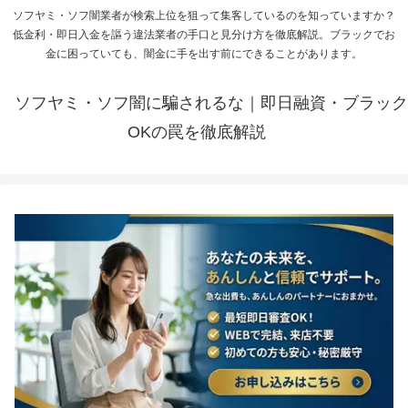
ソフヤミ・ソフ闇業者が検索上位を狙って集客しているのを知っていますか？
低金利・即日入金を謳う違法業者の手口と見分け方を徹底解説。ブラックでお
金に困っていても、闇金に手を出す前にできることがあります。
ソフヤミ・ソフ闇に騙されるな｜即日融資・ブラック
OKの罠を徹底解説