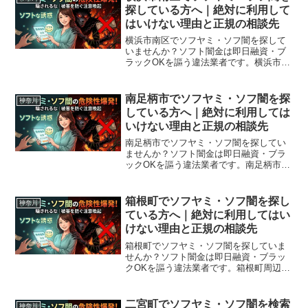
探している方へ｜絶対に利用して
はいけない理由と正規の相談先
横浜市南区でソフヤミ・ソフ闇を探して
いませんか？ソフト闇金は即日融資・ブ
ラックOKを謳う違法業者です。横浜市南
区周辺で利用できる正規の相談窓口・合
法的な借入先を紹介。闇金に手を出す前
に必ずお読みください。
南足柄市でソフヤミ・ソフ闇を探
神奈川
している方へ｜絶対に利用しては
いけない理由と正規の相談先
南足柄市でソフヤミ・ソフ闇を探してい
ませんか？ソフト闇金は即日融資・ブラ
ックOKを謳う違法業者です。南足柄市周
辺で利用できる正規の相談窓口・合法的
な借入先を紹介。闇金に手を出す前に必
ずお読みください。
箱根町でソフヤミ・ソフ闇を探し
神奈川
ている方へ｜絶対に利用してはい
けない理由と正規の相談先
箱根町でソフヤミ・ソフ闇を探していま
せんか？ソフト闇金は即日融資・ブラッ
クOKを謳う違法業者です。箱根町周辺で
利用できる正規の相談窓口・合法的な借
入先を紹介。闇金に手を出す前に必ずお
読みください。
二宮町でソフヤミ・ソフ闇を検索
神奈川