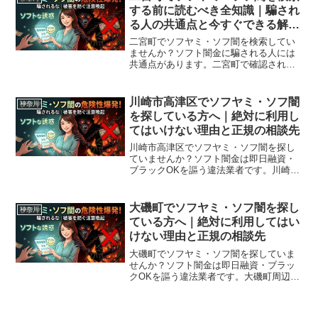
する前に読むべき全知識｜騙され
る人の共通点と今すぐできる解決
策
二宮町でソフヤミ・ソフ闇を検索してい
ませんか？ソフト闇金に騙される人には
共通点があります。二宮町で確認されて
いる最新の勧誘手口、業者の見分け方、
借りてしまった場合の緊急対処法、二宮
町から利用できる無料相談先まで完全解
川崎市高津区でソフヤミ・ソフ闇
神奈川
説。
を探している方へ｜絶対に利用し
てはいけない理由と正規の相談先
川崎市高津区でソフヤミ・ソフ闇を探し
ていませんか？ソフト闇金は即日融資・
ブラックOKを謳う違法業者です。川崎市
高津区周辺で利用できる正規の相談窓
口・合法的な借入先を紹介。闇金に手を
出す前に必ずお読みください。
大磯町でソフヤミ・ソフ闇を探し
神奈川
ている方へ｜絶対に利用してはい
けない理由と正規の相談先
大磯町でソフヤミ・ソフ闇を探していま
せんか？ソフト闇金は即日融資・ブラッ
クOKを謳う違法業者です。大磯町周辺で
利用できる正規の相談窓口・合法的な借
入先を紹介。闇金に手を出す前に必ずお
読みください。