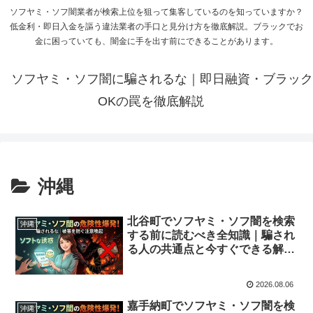
ソフヤミ・ソフ闇業者が検索上位を狙って集客しているのを知っていますか？
低金利・即日入金を謳う違法業者の手口と見分け方を徹底解説。ブラックでお
金に困っていても、闇金に手を出す前にできることがあります。
ソフヤミ・ソフ闇に騙されるな｜即日融資・ブラック
OKの罠を徹底解説
沖縄
北谷町でソフヤミ・ソフ闇を検索
沖縄
する前に読むべき全知識｜騙され
る人の共通点と今すぐできる解決
策
2026.08.06
嘉手納町でソフヤミ・ソフ闇を検
沖縄