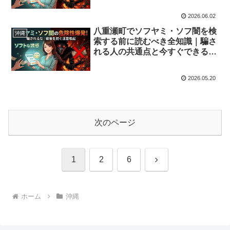
2026.06.02
八重瀬町でソフヤミ・ソフ闇を検
沖縄
索する前に読むべき全知識｜騙さ
れる人の共通点と今すぐできる解
決策
2026.05.20
次のページ
次
1
2
6
へ
ホーム
沖縄