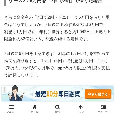
ケース2：5万円を「7日で2割」で借りた場合
さらに高金利の「7日で2割（トニ）」で5万円を借りた場
合はどうでしょうか。7日後に返済する金額は6万円で、
利息は1万円です。年利に換算すると約1,042%。正規の上
限金利の52倍という、想像を絶する暴利です。
7日後に6万円を用意できず、利息の1万円だけを支払って
延長を繰り返すと、1ヶ月（4回）で利息は4万円。2ヶ月
で8万円。わずか2ヶ月半で、元本5万円以上の利息を支払
う計算になります。
3ヶ月続けた場合、利息の支払い総額は約12万円。元本5
万円の2.4倍の利息を取られ、それでも借金は減っていま
せん。これがソフト闇金の実態です。
メニュー
ホーム
検索
トップ
サイドバー