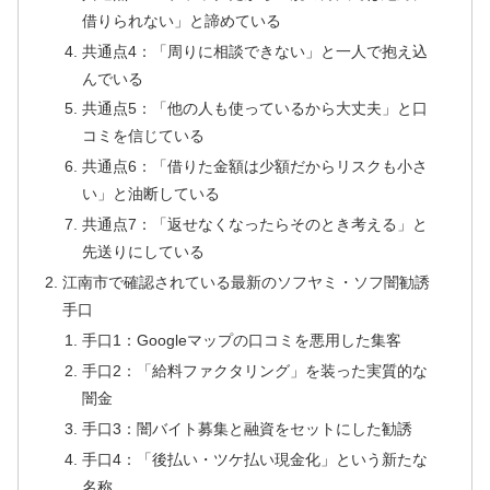
借りられない」と諦めている
共通点4：「周りに相談できない」と一人で抱え込
んでいる
共通点5：「他の人も使っているから大丈夫」と口
コミを信じている
共通点6：「借りた金額は少額だからリスクも小さ
い」と油断している
共通点7：「返せなくなったらそのとき考える」と
先送りにしている
江南市で確認されている最新のソフヤミ・ソフ闇勧誘
手口
手口1：Googleマップの口コミを悪用した集客
手口2：「給料ファクタリング」を装った実質的な
闇金
手口3：闇バイト募集と融資をセットにした勧誘
手口4：「後払い・ツケ払い現金化」という新たな
名称