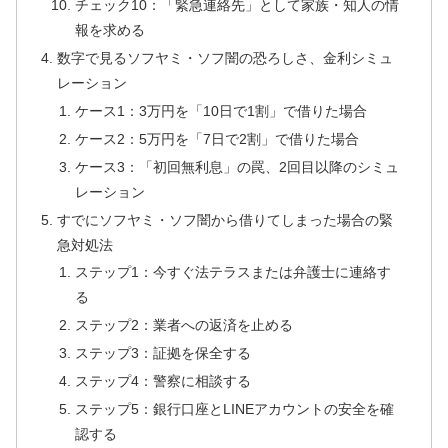
チェック10：「緊急連絡先」として家族・知人の情
報を求める
数字で見るソフヤミ・ソフ闇の恐ろしさ、金利シミュ
レーション
ケース1：3万円を「10日で1割」で借りた場合
ケース2：5万円を「7日で2割」で借りた場合
ケース3：「初回無利息」の罠、2回目以降のシミュ
レーション
すでにソフヤミ・ソフ闇から借りてしまった場合の緊
急対処法
ステップ1：今すぐ法テラスまたは弁護士に連絡す
る
ステップ2：業者への返済を止める
ステップ3：証拠を保全する
ステップ4：警察に相談する
ステップ5：銀行口座とLINEアカウントの安全を確
認する