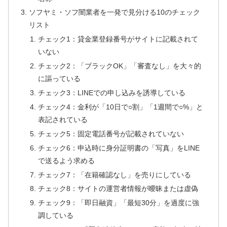
ソフヤミ・ソフ闇業者を一発で見分ける10のチェック
リスト
チェック1：貸金業登録番号がサイトに記載されて
いない
チェック2：「ブラックOK」「審査なし」を大々的
に謳っている
チェック3：LINEでの申し込みを誘導している
チェック4：金利が「10日で○割」「1週間で○%」と
表記されている
チェック5：固定電話番号が記載されていない
チェック6：申込時に身分証明書の「写真」をLINE
で送るよう求める
チェック7：「在籍確認なし」を売りにしている
チェック8：サイトの運営者情報が曖昧または虚偽
チェック9：「即日融資」「最短30分」を過度に強
調している