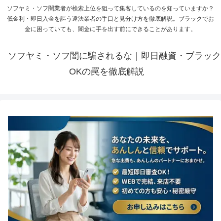
ソフヤミ・ソフ闇業者が検索上位を狙って集客しているのを知っていますか？
低金利・即日入金を謳う違法業者の手口と見分け方を徹底解説。ブラックでお
金に困っていても、闇金に手を出す前にできることがあります。
ソフヤミ・ソフ闇に騙されるな｜即日融資・ブラック
OKの罠を徹底解説