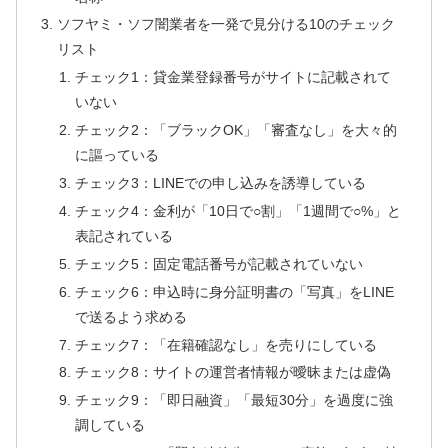
ソフヤミ・ソフ闇業者を一発で見分ける10のチェック
リスト
チェック1：貸金業登録番号がサイトに記載されて
いない
チェック2：「ブラックOK」「審査なし」を大々的
に謳っている
チェック3：LINEでの申し込みを誘導している
チェック4：金利が「10日で○割」「1週間で○%」と
表記されている
チェック5：固定電話番号が記載されていない
チェック6：申込時に身分証明書の「写真」をLINE
で送るよう求める
チェック7：「在籍確認なし」を売りにしている
チェック8：サイトの運営者情報が曖昧または虚偽
チェック9：「即日融資」「最短30分」を過度に強
調している