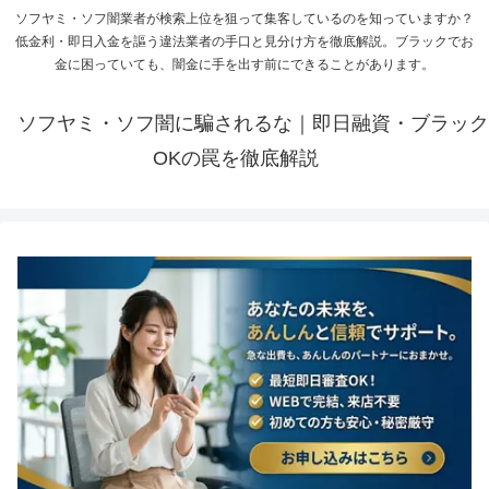
ソフヤミ・ソフ闇業者が検索上位を狙って集客しているのを知っていますか？
低金利・即日入金を謳う違法業者の手口と見分け方を徹底解説。ブラックでお
金に困っていても、闇金に手を出す前にできることがあります。
ソフヤミ・ソフ闇に騙されるな｜即日融資・ブラック
OKの罠を徹底解説