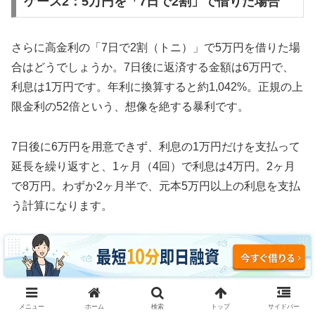
ケース2：5万円を「7日で2割」で借りた場合
さらに高金利の「7日で2割（トニ）」で5万円を借りた場
合はどうでしょうか。7日後に返済する金額は6万円で、
利息は1万円です。年利に換算すると約1,042%。正規の上
限金利の52倍という、想像を絶する暴利です。
7日後に6万円を用意できず、利息の1万円だけを支払って
延長を繰り返すと、1ヶ月（4回）で利息は4万円。2ヶ月
で8万円。わずか2ヶ月半で、元本5万円以上の利息を支払
う計算になります。
3ヶ月続けた場合、利息の支払い総額は約12万円。元本5
万円の2.4倍の利息を取られ、それでも借金は減っていま
せん。これがソフト闇金の実態です。
メニュー
ホーム
検索
トップ
サイドバー