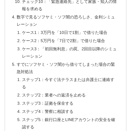
チェック10：「緊急連絡先」として家族・知人の情
報を求める
数字で見るソフヤミ・ソフ闇の恐ろしさ、金利シミュ
レーション
ケース1：3万円を「10日で1割」で借りた場合
ケース2：5万円を「7日で2割」で借りた場合
ケース3：「初回無利息」の罠、2回目以降のシミュ
レーション
すでにソフヤミ・ソフ闇から借りてしまった場合の緊
急対処法
ステップ1：今すぐ法テラスまたは弁護士に連絡す
る
ステップ2：業者への返済を止める
ステップ3：証拠を保全する
ステップ4：警察に相談する
ステップ5：銀行口座とLINEアカウントの安全を確
認する