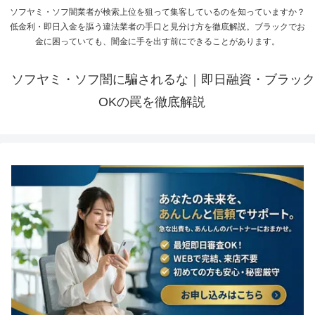
ソフヤミ・ソフ闇業者が検索上位を狙って集客しているのを知っていますか？
低金利・即日入金を謳う違法業者の手口と見分け方を徹底解説。ブラックでお
金に困っていても、闇金に手を出す前にできることがあります。
ソフヤミ・ソフ闇に騙されるな｜即日融資・ブラック
OKの罠を徹底解説