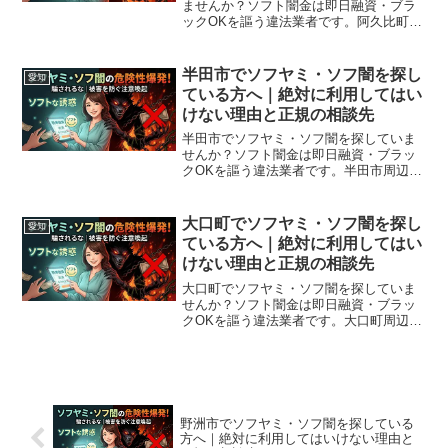
ませんか？ソフト闇金は即日融資・ブラ
ックOKを謳う違法業者です。阿久比町周
辺で利用できる正規の相談窓口・合法的
な借入先を紹介。闇金に手を出す前に必
ずお読みください。
半田市でソフヤミ・ソフ闇を探し
愛知
ている方へ｜絶対に利用してはい
けない理由と正規の相談先
半田市でソフヤミ・ソフ闇を探していま
せんか？ソフト闇金は即日融資・ブラッ
クOKを謳う違法業者です。半田市周辺で
利用できる正規の相談窓口・合法的な借
入先を紹介。闇金に手を出す前に必ずお
読みください。
大口町でソフヤミ・ソフ闇を探し
愛知
ている方へ｜絶対に利用してはい
けない理由と正規の相談先
大口町でソフヤミ・ソフ闇を探していま
せんか？ソフト闇金は即日融資・ブラッ
クOKを謳う違法業者です。大口町周辺で
利用できる正規の相談窓口・合法的な借
入先を紹介。闇金に手を出す前に必ずお
読みください。
野洲市でソフヤミ・ソフ闇を探している
方へ｜絶対に利用してはいけない理由と