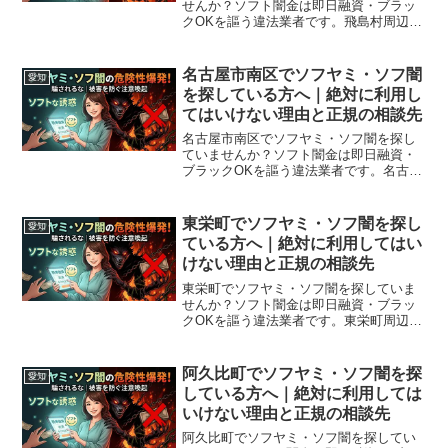
せんか？ソフト闇金は即日融資・ブラッ
クOKを謳う違法業者です。飛島村周辺で
利用できる正規の相談窓口・合法的な借
入先を紹介。闇金に手を出す前に必ずお
読みください。
名古屋市南区でソフヤミ・ソフ闇
愛知
を探している方へ｜絶対に利用し
てはいけない理由と正規の相談先
名古屋市南区でソフヤミ・ソフ闇を探し
ていませんか？ソフト闇金は即日融資・
ブラックOKを謳う違法業者です。名古屋
市南区周辺で利用できる正規の相談窓
口・合法的な借入先を紹介。闇金に手を
出す前に必ずお読みください。
東栄町でソフヤミ・ソフ闇を探し
愛知
ている方へ｜絶対に利用してはい
けない理由と正規の相談先
東栄町でソフヤミ・ソフ闇を探していま
せんか？ソフト闇金は即日融資・ブラッ
クOKを謳う違法業者です。東栄町周辺で
利用できる正規の相談窓口・合法的な借
入先を紹介。闇金に手を出す前に必ずお
読みください。
阿久比町でソフヤミ・ソフ闇を探
愛知
している方へ｜絶対に利用しては
いけない理由と正規の相談先
阿久比町でソフヤミ・ソフ闇を探してい