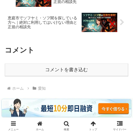
正規の相談先
恵庭市でソフヤミ・ソフ闇を探している
方へ｜絶対に利用してはいけない理由と
正規の相談先
コメント
コメントを書き込む
ホーム
愛知
ソフヤミ・ソフ闇に騙されるな｜即日融資・ブラッ
メニュー
ホーム
検索
トップ
サイドバー