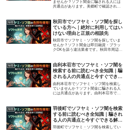
ませんか？ソフト闇金に騙される人には
共通点があります。美郷町で確認されて
いる最新の勧誘手口、業者の見分け方、
借りてしまった場合の緊急対処法、美郷
町から利用できる無料相談先まで完全解
秋田市でソフヤミ・ソフ闇を探し
秋田
説。
ている方へ｜絶対に利用してはい
けない理由と正規の相談先
秋田市でソフヤミ・ソフ闇を探していま
せんか？ソフト闇金は即日融資・ブラッ
クOKを謳う違法業者です。秋田市周辺で
利用できる正規の相談窓口・合法的な借
入先を紹介。闇金に手を出す前に必ずお
読みください。
由利本荘市でソフヤミ・ソフ闇を
秋田
検索する前に読むべき全知識｜騙
される人の共通点と今すぐできる
解決策
由利本荘市でソフヤミ・ソフ闇を検索し
ていませんか？ソフト闇金に騙される人
には共通点があります。由利本荘市で確
認されている最新の勧誘手口、業者の見
分け方、借りてしまった場合の緊急対処
法、由利本荘市から利用できる無料相談
羽後町でソフヤミ・ソフ闇を検索
秋田
先まで完全解説。
する前に読むべき全知識｜騙され
る人の共通点と今すぐできる解決
策
羽後町でソフヤミ・ソフ闇を検索してい