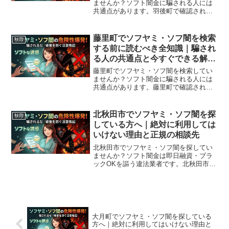
ませんか？ソフト闇金に騙される人には
共通点があります。羽後町で確認されて
いる最新の勧誘手口、業者の見分け方、
借りてしまった場合の緊急対処法、羽後
町から利用できる無料相談先まで完全解
藤里町でソフヤミ・ソフ闇を検索
秋田
説。
する前に読むべき全知識｜騙され
る人の共通点と今すぐできる解決
策
藤里町でソフヤミ・ソフ闇を検索してい
ませんか？ソフト闇金に騙される人には
共通点があります。藤里町で確認されて
いる最新の勧誘手口、業者の見分け方、
借りてしまった場合の緊急対処法、藤里
町から利用できる無料相談先まで完全解
北秋田市でソフヤミ・ソフ闇を探
秋田
説。
している方へ｜絶対に利用しては
いけない理由と正規の相談先
北秋田市でソフヤミ・ソフ闇を探してい
ませんか？ソフト闇金は即日融資・ブラ
ックOKを謳う違法業者です。北秋田市周
辺で利用できる正規の相談窓口・合法的
な借入先を紹介。闇金に手を出す前に必
ずお読みください。
大月町でソフヤミ・ソフ闇を探している
方へ｜絶対に利用してはいけない理由と