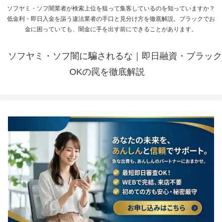
ソフヤミ・ソフ闇業者が検索上位を狙って集客しているのを知っていますか？
低金利・即日入金を謳う違法業者の手口と見分け方を徹底解説。ブラックでお
金に困っていても、闇金に手を出す前にできることがあります。
ソフヤミ・ソフ闇に騙されるな｜即日融資・ブラック
OKの罠を徹底解説