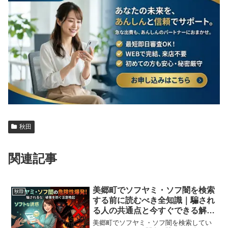
秋田
関連記事
美郷町でソフヤミ・ソフ闇を検索
秋田
する前に読むべき全知識｜騙され
る人の共通点と今すぐできる解決
策
美郷町でソフヤミ・ソフ闇を検索してい