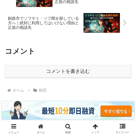
正規の相談先
釧路市でソフヤミ・ソフ闇を探している
方へ｜絶対に利用してはいけない理由と
正規の相談先
コメント
コメントを書き込む
ホーム
秋田
ソフヤミ・ソフ闇に騙されるな｜即日融資・ブラッ
メニュー
ホーム
検索
トップ
サイドバー