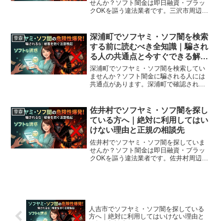
せんか？ソフト闇金は即日融資・ブラッ
クOKを謳う違法業者です。三沢市周辺で
利用できる正規の相談窓口・合法的な借
入先を紹介。闇金に手を出す前に必ずお
読みください。
深浦町でソフヤミ・ソフ闇を検索
青森
する前に読むべき全知識｜騙され
る人の共通点と今すぐできる解決
策
深浦町でソフヤミ・ソフ闇を検索してい
ませんか？ソフト闇金に騙される人には
共通点があります。深浦町で確認されて
いる最新の勧誘手口、業者の見分け方、
借りてしまった場合の緊急対処法、深浦
町から利用できる無料相談先まで完全解
佐井村でソフヤミ・ソフ闇を探し
青森
説。
ている方へ｜絶対に利用してはい
けない理由と正規の相談先
佐井村でソフヤミ・ソフ闇を探していま
せんか？ソフト闇金は即日融資・ブラッ
クOKを謳う違法業者です。佐井村周辺で
利用できる正規の相談窓口・合法的な借
入先を紹介。闇金に手を出す前に必ずお
読みください。
人吉市でソフヤミ・ソフ闇を探している
方へ｜絶対に利用してはいけない理由と