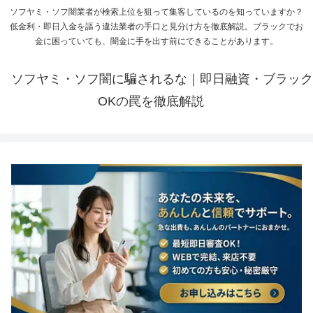
ソフヤミ・ソフ闇業者が検索上位を狙って集客しているのを知っていますか？
低金利・即日入金を謳う違法業者の手口と見分け方を徹底解説。ブラックでお
金に困っていても、闇金に手を出す前にできることがあります。
ソフヤミ・ソフ闇に騙されるな｜即日融資・ブラック
OKの罠を徹底解説