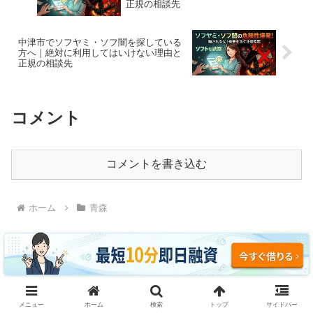
正規の相談先
中津市でソフヤミ・ソフ闇を探している
方へ｜絶対に利用してはいけない理由と
正規の相談先
コメント
コメントを書き込む
ホーム
青森
ソフヤミ・ソフ闇に騙されるな｜即日融資・ブラッ
メニュー
ホーム
検索
トップ
サイドバー