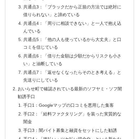
共通点3：「ブラックだから正規の方法では絶対に
借りられない」と諦めている
共通点4：「周りに相談できない」と一人で抱え込
んでいる
共通点5：「他の人も使っているから大丈夫」と口
コミを信じている
共通点6：「借りた金額は少額だからリスクも小さ
い」と油断している
共通点7：「返せなくなったらそのとき考える」と
先送りにしている
おいらせ町で確認されている最新のソフヤミ・ソフ闇
勧誘手口
手口1：Googleマップの口コミを悪用した集客
手口2：「給料ファクタリング」を装った実質的な
闇金
手口3：闇バイト募集と融資をセットにした勧誘
手口4：「後払い・ツケ払い現金化」という新たな