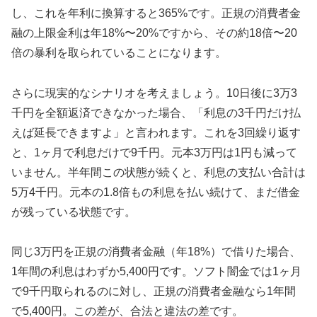
し、これを年利に換算すると365%です。正規の消費者金
融の上限金利は年18%〜20%ですから、その約18倍〜20
倍の暴利を取られていることになります。
さらに現実的なシナリオを考えましょう。10日後に3万3
千円を全額返済できなかった場合、「利息の3千円だけ払
えば延長できますよ」と言われます。これを3回繰り返す
と、1ヶ月で利息だけで9千円。元本3万円は1円も減って
いません。半年間この状態が続くと、利息の支払い合計は
5万4千円。元本の1.8倍もの利息を払い続けて、まだ借金
が残っている状態です。
同じ3万円を正規の消費者金融（年18%）で借りた場合、
1年間の利息はわずか5,400円です。ソフト闇金では1ヶ月
で9千円取られるのに対し、正規の消費者金融なら1年間
で5,400円。この差が、合法と違法の差です。