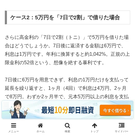
ケース2：5万円を「7日で2割」で借りた場合
さらに高金利の「7日で2割（トニ）」で5万円を借りた場
合はどうでしょうか。7日後に返済する金額は6万円で、
利息は1万円です。年利に換算すると約1,042%。正規の上
限金利の52倍という、想像を絶する暴利です。
7日後に6万円を用意できず、利息の1万円だけを支払って
延長を繰り返すと、1ヶ月（4回）で利息は4万円。2ヶ月
で8万円。わずか2ヶ月半で、元本5万円以上の利息を支払
う計算になります。
3ヶ月続けた場合、利息の支払い総額は約12万円。元本5
万円の2.4倍の利息を取られ、それでも借金は減っていま
メニュー
ホーム
検索
トップ
サイドバー