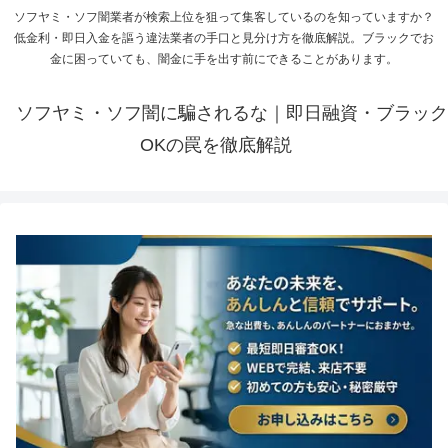
ソフヤミ・ソフ闇業者が検索上位を狙って集客しているのを知っていますか？
低金利・即日入金を謳う違法業者の手口と見分け方を徹底解説。ブラックでお
金に困っていても、闇金に手を出す前にできることがあります。
ソフヤミ・ソフ闇に騙されるな｜即日融資・ブラック
OKの罠を徹底解説