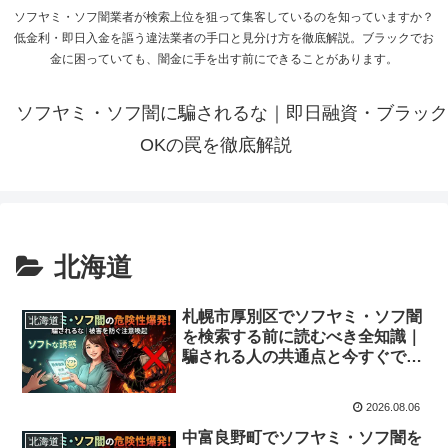
ソフヤミ・ソフ闇業者が検索上位を狙って集客しているのを知っていますか？
低金利・即日入金を謳う違法業者の手口と見分け方を徹底解説。ブラックでお
金に困っていても、闇金に手を出す前にできることがあります。
ソフヤミ・ソフ闇に騙されるな｜即日融資・ブラック
OKの罠を徹底解説
北海道
札幌市厚別区でソフヤミ・ソフ闇
北海道
を検索する前に読むべき全知識｜
騙される人の共通点と今すぐでき
る解決策
2026.08.06
中富良野町でソフヤミ・ソフ闇を
北海道