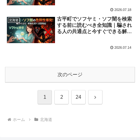
2026.07.18
古平町でソフヤミ・ソフ闇を検索
北海道
する前に読むべき全知識｜騙され
る人の共通点と今すぐできる解決
策
2026.07.14
次のページ
次
1
2
24
へ
ホーム
北海道