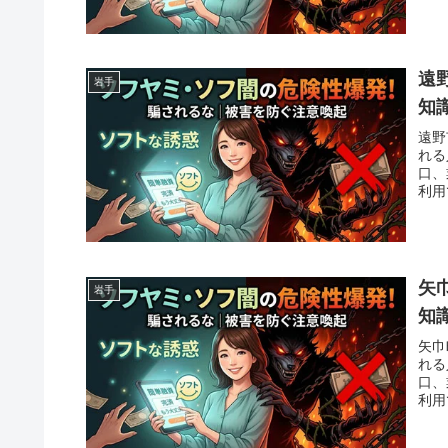
遠
岩手
知
遠野
れる
口、
利用
矢
岩手
知
矢巾
れる
口、
利用