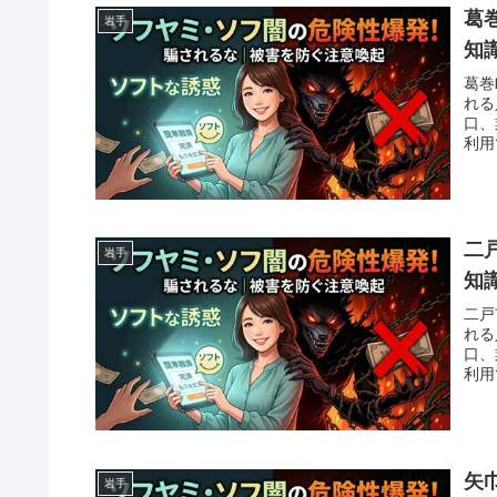
葛
岩手
知
葛巻
れる
口、
利用
二
岩手
知
二戸
れる
口、
利用
矢
岩手