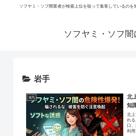
ソフヤミ・ソフ闇業者が検索上位を狙って集客しているのを
ソフヤミ・ソフ闇
岩手
北
岩手
知
北上
れる
口、
利用