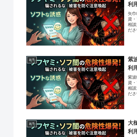
利
矢巾
資・
相談
ださ
紫
岩手
利
紫波
資・
相談
ださ
大
岩手
利