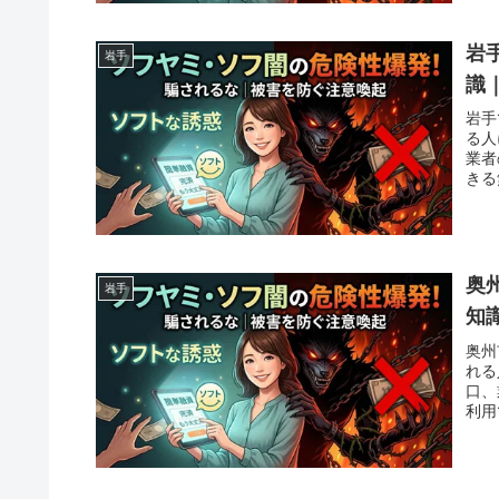
岩
岩手
識
岩手
る人
業者
きる
奥
岩手
知
奥州
れる
口、
利用