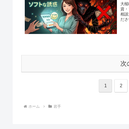
大槌
資・
相談
ださ
次
1
2
ホーム
岩手