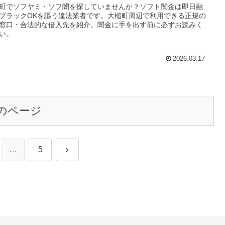
町でソフヤミ・ソフ闇を探していませんか？ソフト闇金は即日融
ブラックOKを謳う違法業者です。大槌町周辺で利用できる正規の
窓口・合法的な借入先を紹介。闇金に手を出す前に必ずお読みく
い。
2026.03.17
のページ
次
…
5
へ