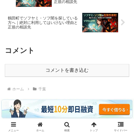
正規の相談先
鶴田町でソフヤミ・ソフ闇を探している
方へ｜絶対に利用してはいけない理由と
正規の相談先
コメント
コメントを書き込む
ホーム
千葉
ソフヤミ・ソフ闇に騙されるな｜即日融資・ブラッ
メニュー
ホーム
検索
トップ
サイドバー