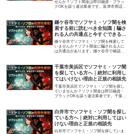
せんか？ソフト闇金は即日融資・ブラッ
クOKを謳う違法業者です。富津市周辺で
利用できる正規の相談窓口・合法的な借
入先を紹介。闇金に手を出す前に必ずお
読みください。
鎌ケ谷市でソフヤミ・ソフ闇を検
千葉
索する前に読むべき全知識｜騙さ
れる人の共通点と今すぐできる解
決策
鎌ケ谷市でソフヤミ・ソフ闇を検索して
いませんか？ソフト闇金に騙される人に
は共通点があります。鎌ケ谷市で確認さ
れている最新の勧誘手口、業者の見分け
方、借りてしまった場合の緊急対処法、
鎌ケ谷市から利用できる無料相談先まで
千葉市美浜区でソフヤミ・ソフ闇
千葉
完全解説。
を探している方へ｜絶対に利用し
てはいけない理由と正規の相談先
千葉市美浜区でソフヤミ・ソフ闇を探し
ていませんか？ソフト闇金は即日融資・
ブラックOKを謳う違法業者です。千葉市
美浜区周辺で利用できる正規の相談窓
口・合法的な借入先を紹介。闇金に手を
出す前に必ずお読みください。
白井市でソフヤミ・ソフ闇を探し
千葉
ている方へ｜絶対に利用してはい
けない理由と正規の相談先
白井市でソフヤミ・ソフ闇を探していま