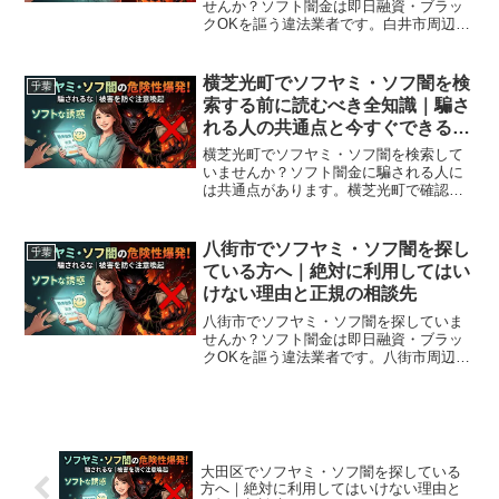
せんか？ソフト闇金は即日融資・ブラッ
クOKを謳う違法業者です。白井市周辺で
利用できる正規の相談窓口・合法的な借
入先を紹介。闇金に手を出す前に必ずお
読みください。
横芝光町でソフヤミ・ソフ闇を検
千葉
索する前に読むべき全知識｜騙さ
れる人の共通点と今すぐできる解
決策
横芝光町でソフヤミ・ソフ闇を検索して
いませんか？ソフト闇金に騙される人に
は共通点があります。横芝光町で確認さ
れている最新の勧誘手口、業者の見分け
方、借りてしまった場合の緊急対処法、
横芝光町から利用できる無料相談先まで
八街市でソフヤミ・ソフ闇を探し
千葉
完全解説。
ている方へ｜絶対に利用してはい
けない理由と正規の相談先
八街市でソフヤミ・ソフ闇を探していま
せんか？ソフト闇金は即日融資・ブラッ
クOKを謳う違法業者です。八街市周辺で
利用できる正規の相談窓口・合法的な借
入先を紹介。闇金に手を出す前に必ずお
読みください。
大田区でソフヤミ・ソフ闇を探している
方へ｜絶対に利用してはいけない理由と