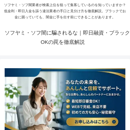
ソフヤミ・ソフ闇業者が検索上位を狙って集客しているのを知っていますか？
低金利・即日入金を謳う違法業者の手口と見分け方を徹底解説。ブラックでお
金に困っていても、闇金に手を出す前にできることがあります。
ソフヤミ・ソフ闇に騙されるな｜即日融資・ブラック
OKの罠を徹底解説