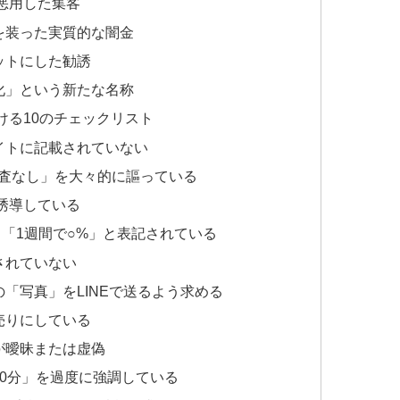
を悪用した集客
を装った実質的な闇金
ットにした勧誘
化」という新たな名称
ける10のチェックリスト
イトに記載されていない
審査なし」を大々的に謳っている
を誘導している
」「1週間で○%」と表記されている
されていない
「写真」をLINEで送るよう求める
売りにしている
が曖昧または虚偽
30分」を過度に強調している