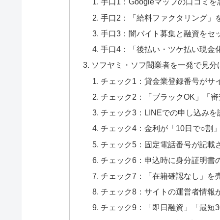
手口1：Googleマップの口コミ
手口2：「給料ファクタリング」
手口3：闇バイト募集と融資をセ
手口4：「後払い・ツケ払い現金
ソフヤミ・ソフ闇業者を一発で見分
チェック1：貸金業登録番号がサ
チェック2：「ブラックOK」「
チェック3：LINEでの申し込み
チェック4：金利が「10日で○割
チェック5：固定電話番号が記載
チェック6：申込時に身分証明書の
チェック7：「在籍確認なし」を
チェック8：サイトの運営者情報
チェック9：「即日融資」「最短