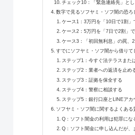
チェック10：「緊急連絡先」と
数字で見るソフヤミ・ソフ闇の恐ろ
ケース1：3万円を「10日で1割
ケース2：5万円を「7日で2割」
ケース3：「初回無利息」の罠、
すでにソフヤミ・ソフ闇から借りて
ステップ1：今すぐ法テラスまた
ステップ2：業者への返済を止め
ステップ3：証拠を保全する
ステップ4：警察に相談する
ステップ5：銀行口座とLINEア
ソフヤミ・ソフ闇に関するよくある
Q：ソフト闇金の利用は犯罪にな
Q：ソフト闇金に申し込んだが、