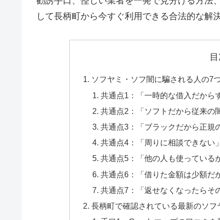
勧誘手口、怪しい業者を一発で見分ける方法
して長柄町から今すぐ利用できる合法的な解
目
ソフヤミ・ソフ闇に騙される人の7
共通点1：「一時的な借入だから
共通点2：「ソフトだから従来の
共通点3：「ブラックだから正規
共通点4：「周りに相談できない
共通点5：「他の人も使っている
共通点6：「借りた金額は少額だ
共通点7：「返せなくなったらそ
長柄町で確認されている最新のソフ