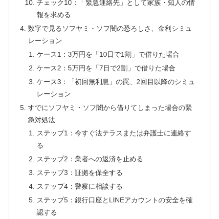
チェック10：「緊急連絡先」として家族・知人の情
報を求める
数字で見るソフヤミ・ソフ闇の恐ろしさ、金利シミュ
レーション
ケース1：3万円を「10日で1割」で借りた場合
ケース2：5万円を「7日で2割」で借りた場合
ケース3：「初回無利息」の罠、2回目以降のシミュ
レーション
すでにソフヤミ・ソフ闇から借りてしまった場合の緊
急対処法
ステップ1：今すぐ法テラスまたは弁護士に連絡す
る
ステップ2：業者への返済を止める
ステップ3：証拠を保全する
ステップ4：警察に相談する
ステップ5：銀行口座とLINEアカウントの安全を確
認する