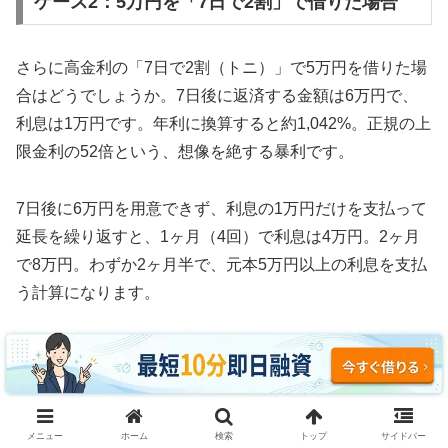
ケース2：5万円を「7日で2割」で借りた場合
さらに高金利の「7日で2割（トニ）」で5万円を借りた場
合はどうでしょうか。7日後に返済する金額は6万円で、
利息は1万円です。年利に換算すると約1,042%。正規の上
限金利の52倍という、想像を絶する暴利です。
7日後に6万円を用意できず、利息の1万円だけを支払って
延長を繰り返すと、1ヶ月（4回）で利息は4万円。2ヶ月
で8万円。わずか2ヶ月半で、元本5万円以上の利息を支払
う計算になります。
3ヶ月続けた場合、利息の支払い総額は約12万円。元本5
万円の2.4倍の利息を取られ、それでも借金は減っていま
せん。これがソフト闇金の実態です。
メニュー
ホーム
検索
トップ
サイドバー