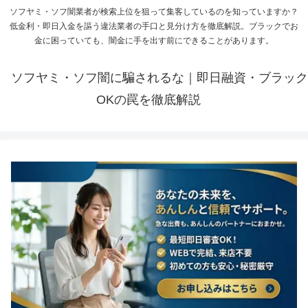
ソフヤミ・ソフ闇業者が検索上位を狙って集客しているのを知っていますか？
低金利・即日入金を謳う違法業者の手口と見分け方を徹底解説。ブラックでお
金に困っていても、闇金に手を出す前にできることがあります。
ソフヤミ・ソフ闇に騙されるな｜即日融資・ブラック
OKの罠を徹底解説