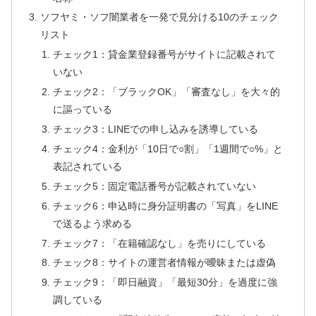
ソフヤミ・ソフ闇業者を一発で見分ける10のチェック
リスト
チェック1：貸金業登録番号がサイトに記載されて
いない
チェック2：「ブラックOK」「審査なし」を大々的
に謳っている
チェック3：LINEでの申し込みを誘導している
チェック4：金利が「10日で○割」「1週間で○%」と
表記されている
チェック5：固定電話番号が記載されていない
チェック6：申込時に身分証明書の「写真」をLINE
で送るよう求める
チェック7：「在籍確認なし」を売りにしている
チェック8：サイトの運営者情報が曖昧または虚偽
チェック9：「即日融資」「最短30分」を過度に強
調している