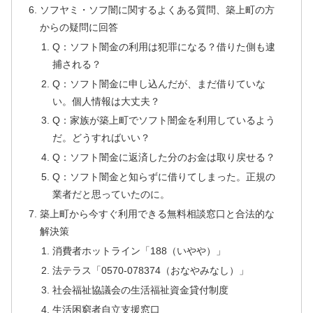
ソフヤミ・ソフ闇に関するよくある質問、築上町の方
からの疑問に回答
Q：ソフト闇金の利用は犯罪になる？借りた側も逮
捕される？
Q：ソフト闇金に申し込んだが、まだ借りていな
い。個人情報は大丈夫？
Q：家族が築上町でソフト闇金を利用しているよう
だ。どうすればいい？
Q：ソフト闇金に返済した分のお金は取り戻せる？
Q：ソフト闇金と知らずに借りてしまった。正規の
業者だと思っていたのに。
築上町から今すぐ利用できる無料相談窓口と合法的な
解決策
消費者ホットライン「188（いやや）」
法テラス「0570-078374（おなやみなし）」
社会福祉協議会の生活福祉資金貸付制度
生活困窮者自立支援窓口