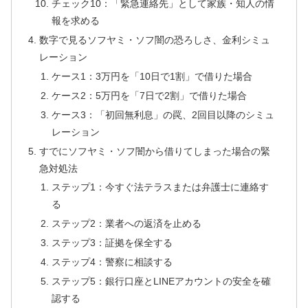
チェック10：「緊急連絡先」として家族・知人の情
報を求める
数字で見るソフヤミ・ソフ闇の恐ろしさ、金利シミュ
レーション
ケース1：3万円を「10日で1割」で借りた場合
ケース2：5万円を「7日で2割」で借りた場合
ケース3：「初回無利息」の罠、2回目以降のシミュ
レーション
すでにソフヤミ・ソフ闇から借りてしまった場合の緊
急対処法
ステップ1：今すぐ法テラスまたは弁護士に連絡す
る
ステップ2：業者への返済を止める
ステップ3：証拠を保全する
ステップ4：警察に相談する
ステップ5：銀行口座とLINEアカウントの安全を確
認する