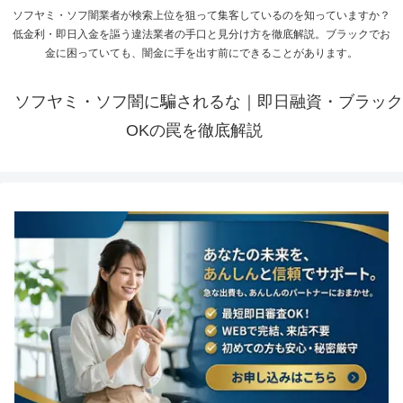
ソフヤミ・ソフ闇業者が検索上位を狙って集客しているのを知っていますか？
低金利・即日入金を謳う違法業者の手口と見分け方を徹底解説。ブラックでお
金に困っていても、闇金に手を出す前にできることがあります。
ソフヤミ・ソフ闇に騙されるな｜即日融資・ブラック
OKの罠を徹底解説