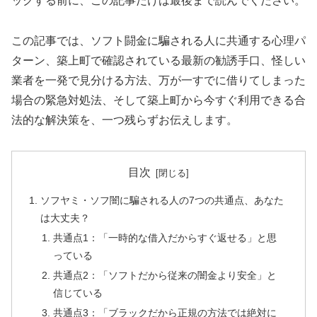
ックする前に、この記事だけは最後まで読んでください。
この記事では、ソフト闘金に騙される人に共通する心理パ
ターン、築上町で確認されている最新の勧誘手口、怪しい
業者を一発で見分ける方法、万が一すでに借りてしまった
場合の緊急対処法、そして築上町から今すぐ利用できる合
法的な解決策を、一つ残らずお伝えします。
目次
ソフヤミ・ソフ闇に騙される人の7つの共通点、あなた
は大丈夫？
共通点1：「一時的な借入だからすぐ返せる」と思
っている
共通点2：「ソフトだから従来の闇金より安全」と
信じている
共通点3：「ブラックだから正規の方法では絶対に