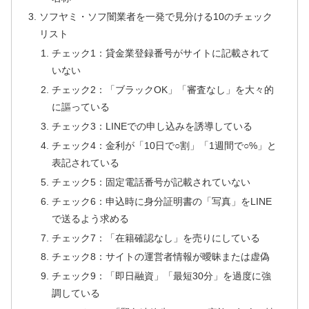
ソフヤミ・ソフ闇業者を一発で見分ける10のチェック
リスト
チェック1：貸金業登録番号がサイトに記載されて
いない
チェック2：「ブラックOK」「審査なし」を大々的
に謳っている
チェック3：LINEでの申し込みを誘導している
チェック4：金利が「10日で○割」「1週間で○%」と
表記されている
チェック5：固定電話番号が記載されていない
チェック6：申込時に身分証明書の「写真」をLINE
で送るよう求める
チェック7：「在籍確認なし」を売りにしている
チェック8：サイトの運営者情報が曖昧または虚偽
チェック9：「即日融資」「最短30分」を過度に強
調している