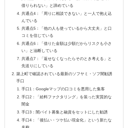
借りられない」と諦めている
共通点4：「周りに相談できない」と一人で抱え込
んでいる
共通点5：「他の人も使っているから大丈夫」と口
コミを信じている
共通点6：「借りた金額は少額だからリスクも小さ
い」と油断している
共通点7：「返せなくなったらそのとき考える」と
先送りにしている
築上町で確認されている最新のソフヤミ・ソフ闇勧誘
手口
手口1：Googleマップの口コミを悪用した集客
手口2：「給料ファクタリング」を装った実質的な
闇金
手口3：闇バイト募集と融資をセットにした勧誘
手口4：「後払い・ツケ払い現金化」という新たな
名称