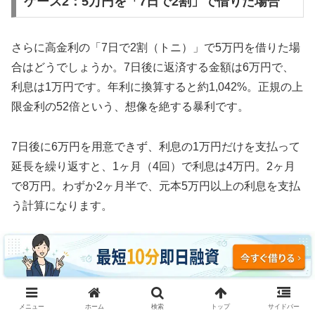
ケース2：5万円を「7日で2割」で借りた場合
さらに高金利の「7日で2割（トニ）」で5万円を借りた場
合はどうでしょうか。7日後に返済する金額は6万円で、
利息は1万円です。年利に換算すると約1,042%。正規の上
限金利の52倍という、想像を絶する暴利です。
7日後に6万円を用意できず、利息の1万円だけを支払って
延長を繰り返すと、1ヶ月（4回）で利息は4万円。2ヶ月
で8万円。わずか2ヶ月半で、元本5万円以上の利息を支払
う計算になります。
3ヶ月続けた場合、利息の支払い総額は約12万円。元本5
万円の2.4倍の利息を取られ、それでも借金は減っていま
せん。これがソフト闇金の実態です。
メニュー
ホーム
検索
トップ
サイドバー