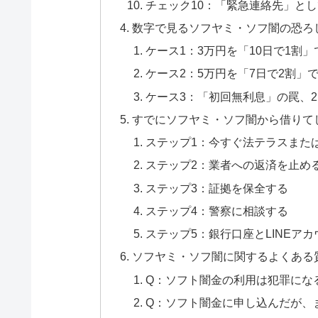
チェック10：「緊急連絡先」と
数字で見るソフヤミ・ソフ闇の恐ろ
ケース1：3万円を「10日で1割
ケース2：5万円を「7日で2割」
ケース3：「初回無利息」の罠、
すでにソフヤミ・ソフ闇から借りて
ステップ1：今すぐ法テラスまた
ステップ2：業者への返済を止め
ステップ3：証拠を保全する
ステップ4：警察に相談する
ステップ5：銀行口座とLINEア
ソフヤミ・ソフ闇に関するよくある
Q：ソフト闇金の利用は犯罪にな
Q：ソフト闇金に申し込んだが、