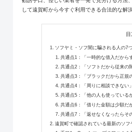
勧誘手口、怪しい業者を一発で見分ける方法
して遠賀町から今すぐ利用できる合法的な解
目
ソフヤミ・ソフ闇に騙される人の7
共通点1：「一時的な借入だから
共通点2：「ソフトだから従来の
共通点3：「ブラックだから正規
共通点4：「周りに相談できない
共通点5：「他の人も使っている
共通点6：「借りた金額は少額だ
共通点7：「返せなくなったらそ
遠賀町で確認されている最新のソフ