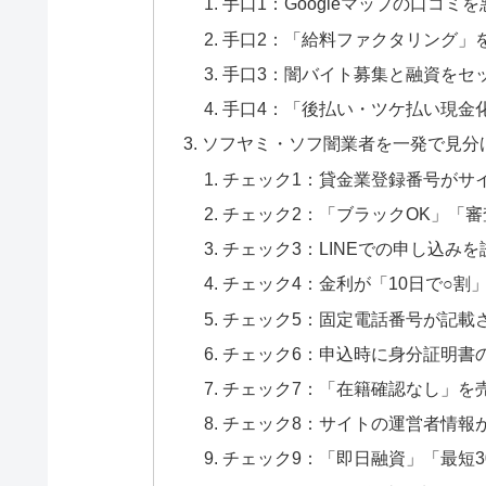
手口1：Googleマップの口コミ
手口2：「給料ファクタリング」
手口3：闇バイト募集と融資をセ
手口4：「後払い・ツケ払い現金
ソフヤミ・ソフ闇業者を一発で見分
チェック1：貸金業登録番号がサ
チェック2：「ブラックOK」「
チェック3：LINEでの申し込み
チェック4：金利が「10日で○割
チェック5：固定電話番号が記載
チェック6：申込時に身分証明書の
チェック7：「在籍確認なし」を
チェック8：サイトの運営者情報
チェック9：「即日融資」「最短