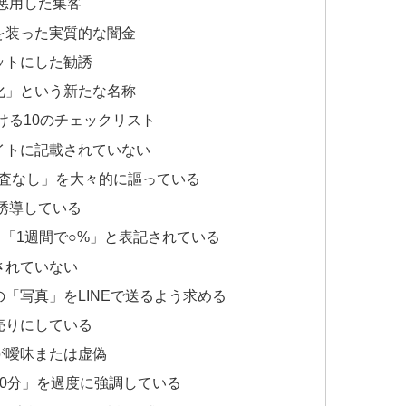
を悪用した集客
を装った実質的な闇金
ットにした勧誘
化」という新たな名称
ける10のチェックリスト
イトに記載されていない
審査なし」を大々的に謳っている
を誘導している
」「1週間で○%」と表記されている
されていない
「写真」をLINEで送るよう求める
売りにしている
が曖昧または虚偽
30分」を過度に強調している