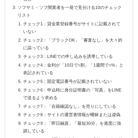
ソフヤミ・ソフ闇業者を一発で見分ける10のチェック
リスト
チェック1：貸金業登録番号がサイトに記載されて
いない
チェック2：「ブラックOK」「審査なし」を大々的
に謳っている
チェック3：LINEでの申し込みを誘導している
チェック4：金利が「10日で○割」「1週間で○%」と
表記されている
チェック5：固定電話番号が記載されていない
チェック6：申込時に身分証明書の「写真」をLINE
で送るよう求める
チェック7：「在籍確認なし」を売りにしている
チェック8：サイトの運営者情報が曖昧または虚偽
チェック9：「即日融資」「最短30分」を過度に強
調している