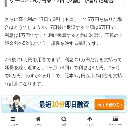
ケース2：5万円を「7日で2割」で借りた場合
さらに高金利の「7日で2割（トニ）」で5万円を借りた場
合はどうでしょうか。7日後に返済する金額は6万円で、
利息は1万円です。年利に換算すると約1,042%。正規の上
限金利の52倍という、想像を絶する暴利です。
7日後に6万円を用意できず、利息の1万円だけを支払って
延長を繰り返すと、1ヶ月（4回）で利息は4万円。2ヶ月
で8万円。わずか2ヶ月半で、元本5万円以上の利息を支払
う計算になります。
3ヶ月続けた場合、利息の支払い総額は約12万円。元本5
万円の2.4倍の利息を取られ、それでも借金は減っていま
せん。これがソフト闇金の実態です。
メニュー
ホーム
検索
トップ
サイドバー