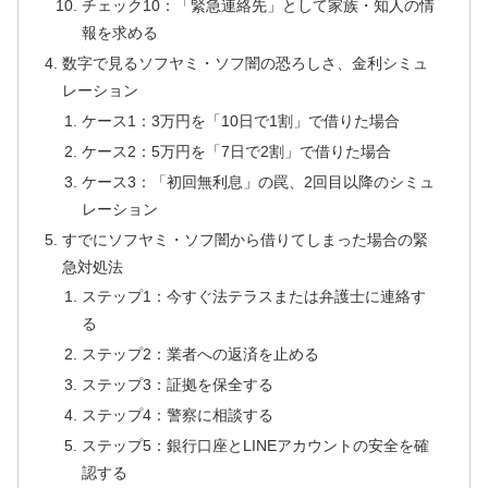
チェック10：「緊急連絡先」として家族・知人の情
報を求める
数字で見るソフヤミ・ソフ闇の恐ろしさ、金利シミュ
レーション
ケース1：3万円を「10日で1割」で借りた場合
ケース2：5万円を「7日で2割」で借りた場合
ケース3：「初回無利息」の罠、2回目以降のシミュ
レーション
すでにソフヤミ・ソフ闇から借りてしまった場合の緊
急対処法
ステップ1：今すぐ法テラスまたは弁護士に連絡す
る
ステップ2：業者への返済を止める
ステップ3：証拠を保全する
ステップ4：警察に相談する
ステップ5：銀行口座とLINEアカウントの安全を確
認する