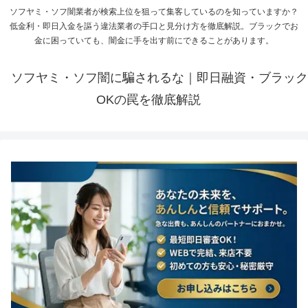
ソフヤミ・ソフ闇業者が検索上位を狙って集客しているのを知っていますか？
低金利・即日入金を謳う違法業者の手口と見分け方を徹底解説。ブラックでお
金に困っていても、闇金に手を出す前にできることがあります。
ソフヤミ・ソフ闇に騙されるな｜即日融資・ブラック
OKの罠を徹底解説