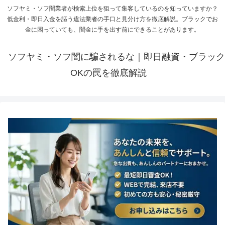
ソフヤミ・ソフ闇業者が検索上位を狙って集客しているのを知っていますか？
低金利・即日入金を謳う違法業者の手口と見分け方を徹底解説。ブラックでお
金に困っていても、闇金に手を出す前にできることがあります。
ソフヤミ・ソフ闇に騙されるな｜即日融資・ブラック
OKの罠を徹底解説