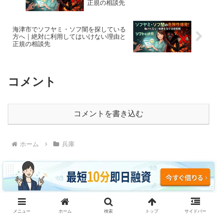
正規の相談先
海津市でソフヤミ・ソフ闇を探している
方へ｜絶対に利用してはいけない理由と
正規の相談先
コメント
コメントを書き込む
ホーム
兵庫
ソフヤミ・ソフ闇に騙されるな｜即日融資・ブラッ
メニュー
ホーム
検索
トップ
サイドバー