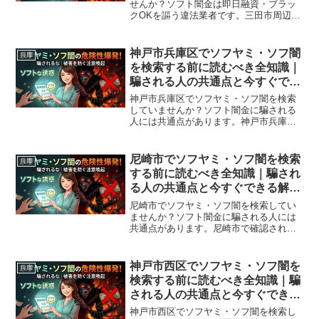
せんか？ソフト闇金は即日融資・ブラッ
クOKを謳う違法業者です。三田市周辺で
利用できる正規の相談窓口・合法的な借
入先を紹介。闇金に手を出す前に必ずお
読みください。
神戸市兵庫区でソフヤミ・ソフ闇
兵庫
を検索する前に読むべき全知識｜
騙される人の共通点と今すぐでき
る解決策
神戸市兵庫区でソフヤミ・ソフ闇を検索
していませんか？ソフト闇金に騙される
人には共通点があります。神戸市兵庫区
で確認されている最新の勧誘手口、業者
の見分け方、借りてしまった場合の緊急
対処法、神戸市兵庫区から利用できる無
尼崎市でソフヤミ・ソフ闇を検索
兵庫
料相談先まで完全解説。
する前に読むべき全知識｜騙され
る人の共通点と今すぐできる解決
策
尼崎市でソフヤミ・ソフ闇を検索してい
ませんか？ソフト闇金に騙される人には
共通点があります。尼崎市で確認されて
いる最新の勧誘手口、業者の見分け方、
借りてしまった場合の緊急対処法、尼崎
市から利用できる無料相談先まで完全解
神戸市西区でソフヤミ・ソフ闇を
兵庫
説。
検索する前に読むべき全知識｜騙
される人の共通点と今すぐできる
解決策
神戸市西区でソフヤミ・ソフ闇を検索し