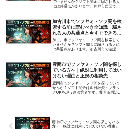
ていませんか？ソフト闇金に騙される人
には共通点があります。神戸市西区で確
認されている最新の勧誘手口、業者の見
分け方、借りてしまった場合の緊急対処
法、神戸市西区から利用できる無料相談
加古川市でソフヤミ・ソフ闇を検
兵庫
先まで完全解説。
索する前に読むべき全知識｜騙さ
れる人の共通点と今すぐできる解
決策
加古川市でソフヤミ・ソフ闇を検索して
いませんか？ソフト闇金に騙される人に
は共通点があります。加古川市で確認さ
れている最新の勧誘手口、業者の見分け
方、借りてしまった場合の緊急対処法、
加古川市から利用できる無料相談先まで
豊岡市でソフヤミ・ソフ闇を探し
兵庫
完全解説。
ている方へ｜絶対に利用してはい
けない理由と正規の相談先
豊岡市でソフヤミ・ソフ闇を探していま
せんか？ソフト闇金は即日融資・ブラッ
クOKを謳う違法業者です。豊岡市周辺で
利用できる正規の相談窓口・合法的な借
入先を紹介。闇金に手を出す前に必ずお
読みください。
府中町でソフヤミ・ソフ闇を探している
方へ｜絶対に利用してはいけない理由と