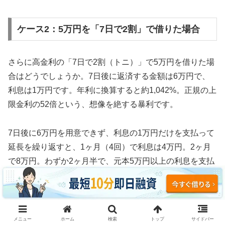
ケース2：5万円を「7日で2割」で借りた場合
さらに高金利の「7日で2割（トニ）」で5万円を借りた場
合はどうでしょうか。7日後に返済する金額は6万円で、
利息は1万円です。年利に換算すると約1,042%。正規の上
限金利の52倍という、想像を絶する暴利です。
7日後に6万円を用意できず、利息の1万円だけを支払って
延長を繰り返すと、1ヶ月（4回）で利息は4万円。2ヶ月
で8万円。わずか2ヶ月半で、元本5万円以上の利息を支払
う計算になります。
3ヶ月続けた場合、利息の支払い総額は約12万円。元本5
万円の2.4倍の利息を取られ、それでも借金は減っていま
メニュー
ホーム
検索
トップ
サイドバー