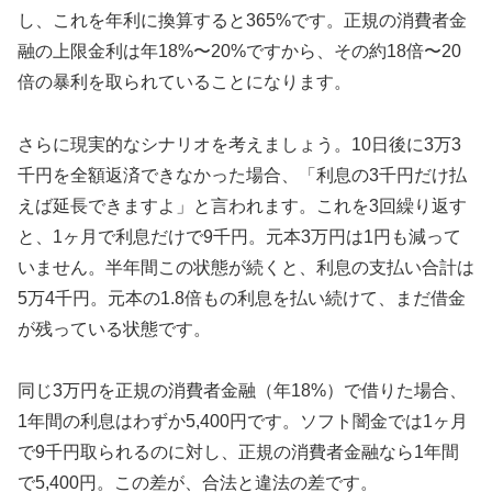
し、これを年利に換算すると365%です。正規の消費者金
融の上限金利は年18%〜20%ですから、その約18倍〜20
倍の暴利を取られていることになります。
さらに現実的なシナリオを考えましょう。10日後に3万3
千円を全額返済できなかった場合、「利息の3千円だけ払
えば延長できますよ」と言われます。これを3回繰り返す
と、1ヶ月で利息だけで9千円。元本3万円は1円も減って
いません。半年間この状態が続くと、利息の支払い合計は
5万4千円。元本の1.8倍もの利息を払い続けて、まだ借金
が残っている状態です。
同じ3万円を正規の消費者金融（年18%）で借りた場合、
1年間の利息はわずか5,400円です。ソフト闇金では1ヶ月
で9千円取られるのに対し、正規の消費者金融なら1年間
で5,400円。この差が、合法と違法の差です。