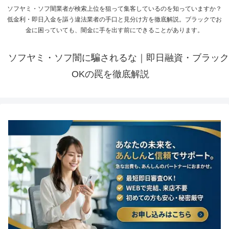
ソフヤミ・ソフ闇業者が検索上位を狙って集客しているのを知っていますか？
低金利・即日入金を謳う違法業者の手口と見分け方を徹底解説。ブラックでお
金に困っていても、闇金に手を出す前にできることがあります。
ソフヤミ・ソフ闇に騙されるな｜即日融資・ブラック
OKの罠を徹底解説