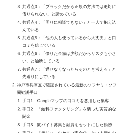
共通点3：「ブラックだから正規の方法では絶対に
借りられない」と諦めている
共通点4：「周りに相談できない」と一人で抱え込
んでいる
共通点5：「他の人も使っているから大丈夫」と口
コミを信じている
共通点6：「借りた金額は少額だからリスクも小さ
い」と油断している
共通点7：「返せなくなったらそのとき考える」と
先送りにしている
神戸市兵庫区で確認されている最新のソフヤミ・ソフ
闇勧誘手口
手口1：Googleマップの口コミを悪用した集客
手口2：「給料ファクタリング」を装った実質的な
闇金
手口3：闇バイト募集と融資をセットにした勧誘
手口4：「後払い・ツケ払い現金化」という新たな