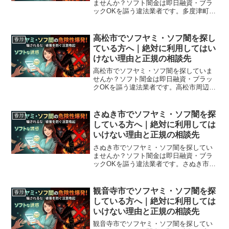
ませんか？ソフト闇金は即日融資・ブラ
ックOKを謳う違法業者です。多度津町周
辺で利用できる正規の相談窓口・合法的
な借入先を紹介。闇金に手を出す前に必
ずお読みください。
高松市でソフヤミ・ソフ闇を探し
香川
ている方へ｜絶対に利用してはい
けない理由と正規の相談先
高松市でソフヤミ・ソフ闇を探していま
せんか？ソフト闇金は即日融資・ブラッ
クOKを謳う違法業者です。高松市周辺で
利用できる正規の相談窓口・合法的な借
入先を紹介。闇金に手を出す前に必ずお
読みください。
さぬき市でソフヤミ・ソフ闇を探
香川
している方へ｜絶対に利用しては
いけない理由と正規の相談先
さぬき市でソフヤミ・ソフ闇を探してい
ませんか？ソフト闇金は即日融資・ブラ
ックOKを謳う違法業者です。さぬき市周
辺で利用できる正規の相談窓口・合法的
な借入先を紹介。闇金に手を出す前に必
ずお読みください。
観音寺市でソフヤミ・ソフ闇を探
香川
している方へ｜絶対に利用しては
いけない理由と正規の相談先
観音寺市でソフヤミ・ソフ闇を探してい