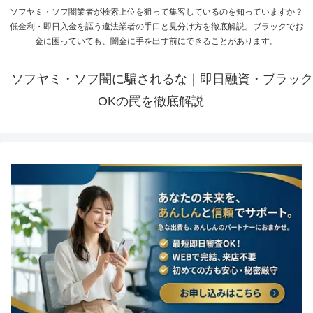
ソフヤミ・ソフ闇業者が検索上位を狙って集客しているのを知っていますか？
低金利・即日入金を謳う違法業者の手口と見分け方を徹底解説。ブラックでお
金に困っていても、闇金に手を出す前にできることがあります。
ソフヤミ・ソフ闇に騙されるな｜即日融資・ブラック
OKの罠を徹底解説