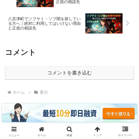
正規の相談先
八百津町でソフヤミ・ソフ闇を探してい
る方へ｜絶対に利用してはいけない理由
と正規の相談先
コメント
コメントを書き込む
ホーム
香川
ソフヤミ・ソフ闇に騙されるな｜即日融資・ブラッ
メニュー
ホーム
検索
トップ
サイドバー