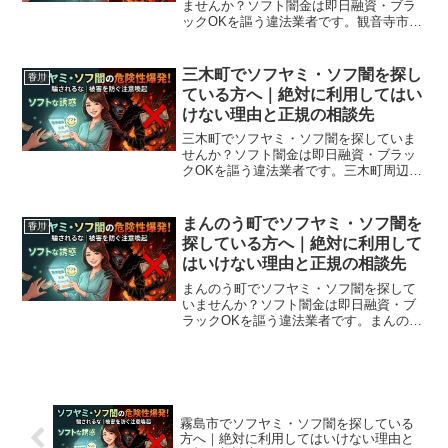
ませんか？ソフト闇金は即日融資・ブラ
ックOKを謳う違法業者です。観音寺市周
辺で利用できる正規の相談窓口・合法的
な借入先を紹介。闇金に手を出す前に必
ずお読みください。
三木町でソフヤミ・ソフ闇を探し
香川
ている方へ｜絶対に利用してはい
けない理由と正規の相談先
三木町でソフヤミ・ソフ闇を探していま
せんか？ソフト闇金は即日融資・ブラッ
クOKを謳う違法業者です。三木町周辺で
利用できる正規の相談窓口・合法的な借
入先を紹介。闇金に手を出す前に必ずお
読みください。
まんのう町でソフヤミ・ソフ闇を
香川
探している方へ｜絶対に利用して
はいけない理由と正規の相談先
まんのう町でソフヤミ・ソフ闇を探して
いませんか？ソフト闇金は即日融資・ブ
ラックOKを謳う違法業者です。まんのう
町周辺で利用できる正規の相談窓口・合
法的な借入先を紹介。闇金に手を出す前
に必ずお読みください。
霧島市でソフヤミ・ソフ闇を探している
方へ｜絶対に利用してはいけない理由と