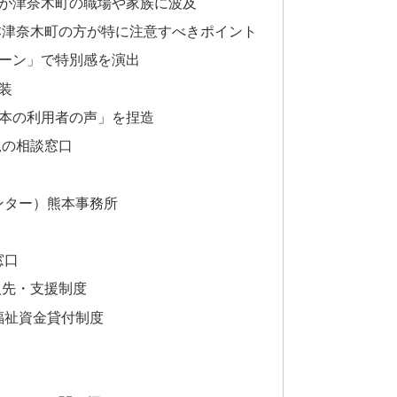
入が津奈木町の職場や家族に波及
本津奈木町の方が特に注意すべきポイント
ペーン」で特別感を演出
装
熊本の利用者の声」を捏造
規の相談窓口
ンター）熊本事務所
窓口
入先・支援制度
福祉資金貸付制度