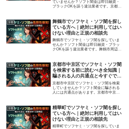
ていませんか？ソフト闇金は即日融資・
ブラックOKを謳う違法業者です。京都市
下京区周辺で利用できる正規の相談窓
口・合法的な借入先を紹介。闇金に手を
出す前に必ずお読みください。
舞鶴市でソフヤミ・ソフ闇を探し
京都
ている方へ｜絶対に利用してはい
けない理由と正規の相談先
舞鶴市でソフヤミ・ソフ闇を探していま
せんか？ソフト闇金は即日融資・ブラッ
クOKを謳う違法業者です。舞鶴市周辺で
利用できる正規の相談窓口・合法的な借
入先を紹介。闇金に手を出す前に必ずお
読みください。
京都市中京区でソフヤミ・ソフ闇
京都
を検索する前に読むべき全知識｜
騙される人の共通点と今すぐでき
る解決策
京都市中京区でソフヤミ・ソフ闇を検索
していませんか？ソフト闇金に騙される
人には共通点があります。京都市中京区
で確認されている最新の勧誘手口、業者
の見分け方、借りてしまった場合の緊急
対処法、京都市中京区から利用できる無
精華町でソフヤミ・ソフ闇を探し
京都
料相談先まで完全解説。
ている方へ｜絶対に利用してはい
けない理由と正規の相談先
精華町でソフヤミ・ソフ闇を探していま