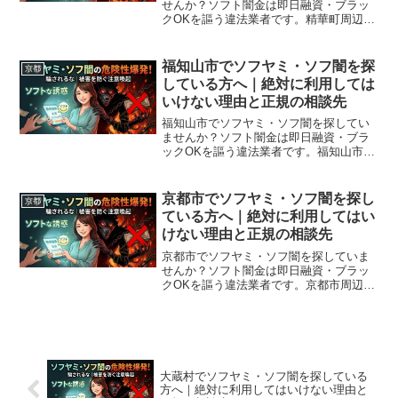
せんか？ソフト闇金は即日融資・ブラッ
クOKを謳う違法業者です。精華町周辺で
利用できる正規の相談窓口・合法的な借
入先を紹介。闇金に手を出す前に必ずお
読みください。
福知山市でソフヤミ・ソフ闇を探
京都
している方へ｜絶対に利用しては
いけない理由と正規の相談先
福知山市でソフヤミ・ソフ闇を探してい
ませんか？ソフト闇金は即日融資・ブラ
ックOKを謳う違法業者です。福知山市周
辺で利用できる正規の相談窓口・合法的
な借入先を紹介。闇金に手を出す前に必
ずお読みください。
京都市でソフヤミ・ソフ闇を探し
京都
ている方へ｜絶対に利用してはい
けない理由と正規の相談先
京都市でソフヤミ・ソフ闇を探していま
せんか？ソフト闇金は即日融資・ブラッ
クOKを謳う違法業者です。京都市周辺で
利用できる正規の相談窓口・合法的な借
入先を紹介。闇金に手を出す前に必ずお
読みください。
大蔵村でソフヤミ・ソフ闇を探している
方へ｜絶対に利用してはいけない理由と