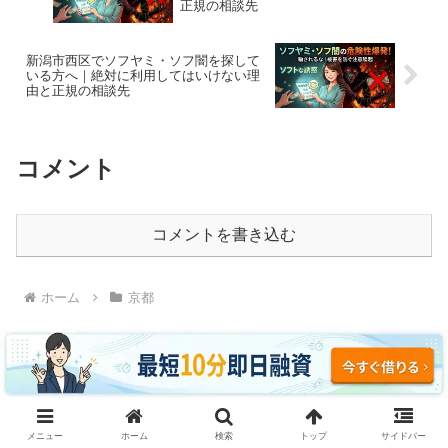
正規の相談先
新潟市西区でソフヤミ・ソフ闇を探して
いる方へ｜絶対に利用してはいけない理
由と正規の相談先
コメント
コメントを書き込む
ホーム
京都
ソフヤミ・ソフ闇に騙されるな｜即日融資・ブラッ
メニュー
ホーム
検索
トップ
サイドバー