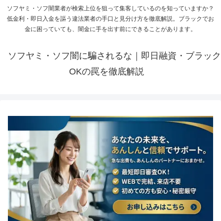
ソフヤミ・ソフ闇業者が検索上位を狙って集客しているのを知っていますか？
低金利・即日入金を謳う違法業者の手口と見分け方を徹底解説。ブラックでお
金に困っていても、闇金に手を出す前にできることがあります。
ソフヤミ・ソフ闇に騙されるな｜即日融資・ブラック
OKの罠を徹底解説