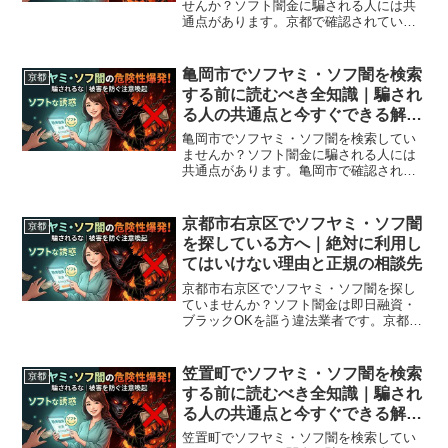
せんか？ソフト闇金に騙される人には共
通点があります。京都で確認されている
最新の勧誘手口、業者の見分け方、借り
てしまった場合の緊急対処法、京都から
利用できる無料相談先まで完全解説。
亀岡市でソフヤミ・ソフ闇を検索
京都
する前に読むべき全知識｜騙され
る人の共通点と今すぐできる解決
策
亀岡市でソフヤミ・ソフ闇を検索してい
ませんか？ソフト闇金に騙される人には
共通点があります。亀岡市で確認されて
いる最新の勧誘手口、業者の見分け方、
借りてしまった場合の緊急対処法、亀岡
市から利用できる無料相談先まで完全解
京都市右京区でソフヤミ・ソフ闇
京都
説。
を探している方へ｜絶対に利用し
てはいけない理由と正規の相談先
京都市右京区でソフヤミ・ソフ闇を探し
ていませんか？ソフト闇金は即日融資・
ブラックOKを謳う違法業者です。京都市
右京区周辺で利用できる正規の相談窓
口・合法的な借入先を紹介。闇金に手を
出す前に必ずお読みください。
笠置町でソフヤミ・ソフ闇を検索
京都
する前に読むべき全知識｜騙され
る人の共通点と今すぐできる解決
策
笠置町でソフヤミ・ソフ闇を検索してい