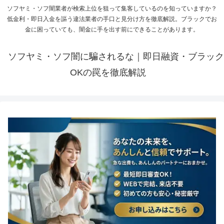
ソフヤミ・ソフ闇業者が検索上位を狙って集客しているのを知っていますか？
低金利・即日入金を謳う違法業者の手口と見分け方を徹底解説。ブラックでお
金に困っていても、闇金に手を出す前にできることがあります。
ソフヤミ・ソフ闇に騙されるな｜即日融資・ブラック
OKの罠を徹底解説