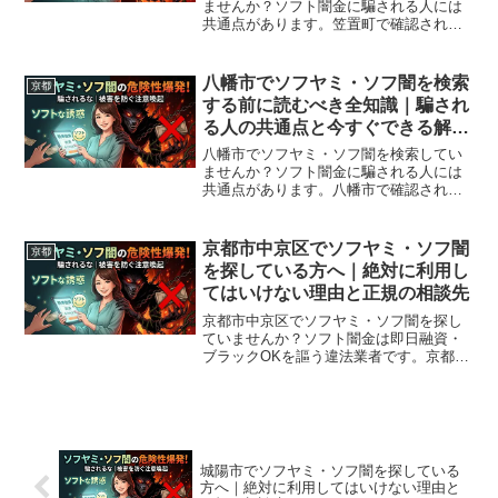
ませんか？ソフト闇金に騙される人には
共通点があります。笠置町で確認されて
いる最新の勧誘手口、業者の見分け方、
借りてしまった場合の緊急対処法、笠置
町から利用できる無料相談先まで完全解
八幡市でソフヤミ・ソフ闇を検索
京都
説。
する前に読むべき全知識｜騙され
る人の共通点と今すぐできる解決
策
八幡市でソフヤミ・ソフ闇を検索してい
ませんか？ソフト闇金に騙される人には
共通点があります。八幡市で確認されて
いる最新の勧誘手口、業者の見分け方、
借りてしまった場合の緊急対処法、八幡
市から利用できる無料相談先まで完全解
京都市中京区でソフヤミ・ソフ闇
京都
説。
を探している方へ｜絶対に利用し
てはいけない理由と正規の相談先
京都市中京区でソフヤミ・ソフ闇を探し
ていませんか？ソフト闇金は即日融資・
ブラックOKを謳う違法業者です。京都市
中京区周辺で利用できる正規の相談窓
口・合法的な借入先を紹介。闇金に手を
出す前に必ずお読みください。
城陽市でソフヤミ・ソフ闇を探している
方へ｜絶対に利用してはいけない理由と