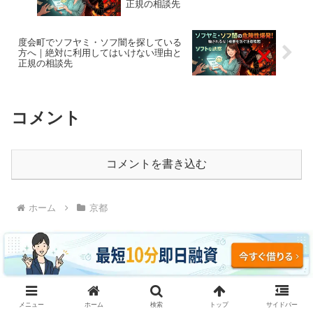
正規の相談先
度会町でソフヤミ・ソフ闇を探している
方へ｜絶対に利用してはいけない理由と
正規の相談先
コメント
コメントを書き込む
ホーム
京都
ソフヤミ・ソフ闇に騙されるな｜即日融資・ブラッ
メニュー
ホーム
検索
トップ
サイドバー