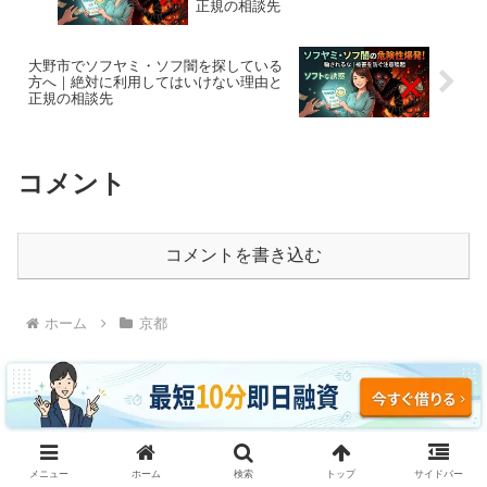
正規の相談先
大野市でソフヤミ・ソフ闇を探している
方へ｜絶対に利用してはいけない理由と
正規の相談先
コメント
コメントを書き込む
ホーム
京都
ソフヤミ・ソフ闇に騙されるな｜即日融資・ブラッ
メニュー
ホーム
検索
トップ
サイドバー