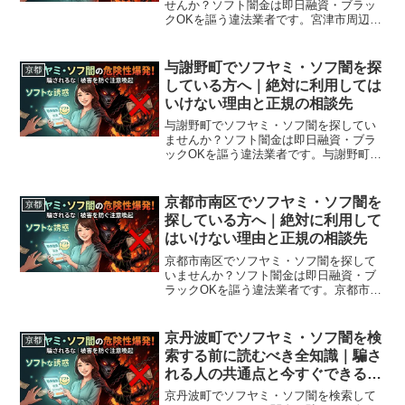
せんか？ソフト闇金は即日融資・ブラッ
クOKを謳う違法業者です。宮津市周辺で
利用できる正規の相談窓口・合法的な借
入先を紹介。闇金に手を出す前に必ずお
読みください。
与謝野町でソフヤミ・ソフ闇を探
京都
している方へ｜絶対に利用しては
いけない理由と正規の相談先
与謝野町でソフヤミ・ソフ闇を探してい
ませんか？ソフト闇金は即日融資・ブラ
ックOKを謳う違法業者です。与謝野町周
辺で利用できる正規の相談窓口・合法的
な借入先を紹介。闇金に手を出す前に必
ずお読みください。
京都市南区でソフヤミ・ソフ闇を
京都
探している方へ｜絶対に利用して
はいけない理由と正規の相談先
京都市南区でソフヤミ・ソフ闇を探して
いませんか？ソフト闇金は即日融資・ブ
ラックOKを謳う違法業者です。京都市南
区周辺で利用できる正規の相談窓口・合
法的な借入先を紹介。闇金に手を出す前
に必ずお読みください。
京丹波町でソフヤミ・ソフ闇を検
京都
索する前に読むべき全知識｜騙さ
れる人の共通点と今すぐできる解
決策
京丹波町でソフヤミ・ソフ闇を検索して