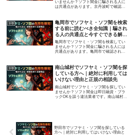
いませんか？ソフト闇金に騙される人に
は共通点があります。京丹波町で確認さ
れている最新の勧誘手口、業者の見分け
方、借りてしまった場合の緊急対処法、
京丹波町から利用できる無料相談先まで
亀岡市でソフヤミ・ソフ闇を検索
京都
完全解説。
する前に読むべき全知識｜騙され
る人の共通点と今すぐできる解決
策
亀岡市でソフヤミ・ソフ闇を検索してい
ませんか？ソフト闇金に騙される人には
共通点があります。亀岡市で確認されて
いる最新の勧誘手口、業者の見分け方、
借りてしまった場合の緊急対処法、亀岡
市から利用できる無料相談先まで完全解
南山城村でソフヤミ・ソフ闇を探
京都
説。
している方へ｜絶対に利用しては
いけない理由と正規の相談先
南山城村でソフヤミ・ソフ闇を探してい
ませんか？ソフト闇金は即日融資・ブラ
ックOKを謳う違法業者です。南山城村周
辺で利用できる正規の相談窓口・合法的
な借入先を紹介。闇金に手を出す前に必
ずお読みください。
野田市でソフヤミ・ソフ闇を探している
方へ｜絶対に利用してはいけない理由と