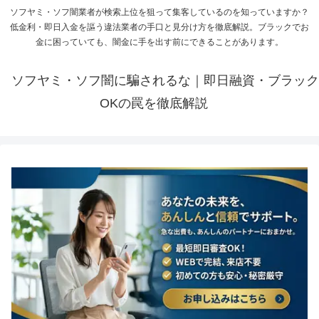
ソフヤミ・ソフ闇業者が検索上位を狙って集客しているのを知っていますか？
低金利・即日入金を謳う違法業者の手口と見分け方を徹底解説。ブラックでお
金に困っていても、闇金に手を出す前にできることがあります。
ソフヤミ・ソフ闇に騙されるな｜即日融資・ブラック
OKの罠を徹底解説