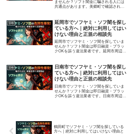
ませんか？ソフト闇金に騙される人には
共通点があります。美郷町で確認されて
いる最新の勧誘手口、業者の見分け方、
借りてしまった場合の緊急対処法、美郷
町から利用できる無料相談先まで完全解
延岡市でソフヤミ・ソフ闇を探し
宮崎
説。
ている方へ｜絶対に利用してはい
けない理由と正規の相談先
延岡市でソフヤミ・ソフ闇を探していま
せんか？ソフト闇金は即日融資・ブラッ
クOKを謳う違法業者です。延岡市周辺で
利用できる正規の相談窓口・合法的な借
入先を紹介。闇金に手を出す前に必ずお
読みください。
日南市でソフヤミ・ソフ闇を探し
宮崎
ている方へ｜絶対に利用してはい
けない理由と正規の相談先
日南市でソフヤミ・ソフ闇を探していま
せんか？ソフト闇金は即日融資・ブラッ
クOKを謳う違法業者です。日南市周辺で
利用できる正規の相談窓口・合法的な借
入先を紹介。闇金に手を出す前に必ずお
読みください。
鶴田町でソフヤミ・ソフ闇を探している
方へ｜絶対に利用してはいけない理由と