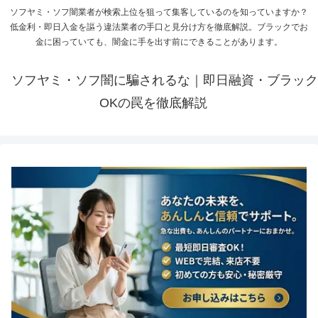
ソフヤミ・ソフ闇業者が検索上位を狙って集客しているのを知っていますか？
低金利・即日入金を謳う違法業者の手口と見分け方を徹底解説。ブラックでお
金に困っていても、闇金に手を出す前にできることがあります。
ソフヤミ・ソフ闇に騙されるな｜即日融資・ブラック
OKの罠を徹底解説