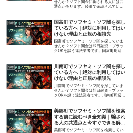
せんか？ソフト闇金に騙される人には共
通点があります。綾町で確認されている
最新の勧誘手口、業者の見分け方、借り
てしまった場合の緊急対処法、綾町から
利用できる無料相談先まで完全解説。
国富町でソフヤミ・ソフ闇を探し
宮崎
ている方へ｜絶対に利用してはい
けない理由と正規の相談先
国富町でソフヤミ・ソフ闇を探していま
せんか？ソフト闇金は即日融資・ブラッ
クOKを謳う違法業者です。国富町周辺で
利用できる正規の相談窓口・合法的な借
入先を紹介。闇金に手を出す前に必ずお
読みください。
川南町でソフヤミ・ソフ闇を探し
宮崎
ている方へ｜絶対に利用してはい
けない理由と正規の相談先
川南町でソフヤミ・ソフ闇を探していま
せんか？ソフト闇金は即日融資・ブラッ
クOKを謳う違法業者です。川南町周辺で
利用できる正規の相談窓口・合法的な借
入先を紹介。闇金に手を出す前に必ずお
読みください。
美郷町でソフヤミ・ソフ闇を検索
宮崎
する前に読むべき全知識｜騙され
る人の共通点と今すぐできる解決
策
美郷町でソフヤミ・ソフ闇を検索してい