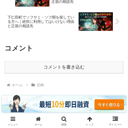
正規の相談先
下仁田町でソフヤミ・ソフ闇を探してい
る方へ｜絶対に利用してはいけない理由
と正規の相談先
コメント
コメントを書き込む
ホーム
宮崎
ソフヤミ・ソフ闇に騙されるな｜即日融資・ブラッ
メニュー
ホーム
検索
トップ
サイドバー