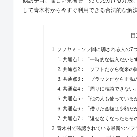
勧誘手口、怪しい業者を一発で見分ける方法
して青木村から今すぐ利用できる合法的な解
目
ソフヤミ・ソフ闇に騙される人の7
共通点1：「一時的な借入だから
共通点2：「ソフトだから従来の
共通点3：「ブラックだから正規
共通点4：「周りに相談できない
共通点5：「他の人も使っている
共通点6：「借りた金額は少額だ
共通点7：「返せなくなったらそ
青木村で確認されている最新のソフ