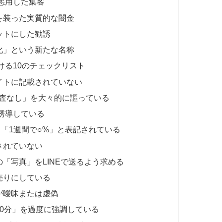
を悪用した集客
を装った実質的な闇金
ットにした勧誘
化」という新たな名称
ける10のチェックリスト
イトに記載されていない
審査なし」を大々的に謳っている
を誘導している
」「1週間で○%」と表記されている
されていない
「写真」をLINEで送るよう求める
売りにしている
が曖昧または虚偽
30分」を過度に強調している