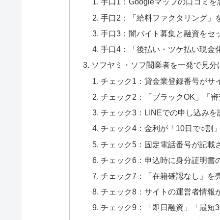
手口1：Googleマップの口コミ
手口2：「給料ファクタリング」
手口3：闇バイト募集と融資をセ
手口4：「後払い・ツケ払い現金
ソフヤミ・ソフ闇業者を一発で見分
チェック1：貸金業登録番号がサ
チェック2：「ブラックOK」「
チェック3：LINEでの申し込み
チェック4：金利が「10日で○割
チェック5：固定電話番号が記載
チェック6：申込時に身分証明書の
チェック7：「在籍確認なし」を
チェック8：サイトの運営者情報
チェック9：「即日融資」「最短