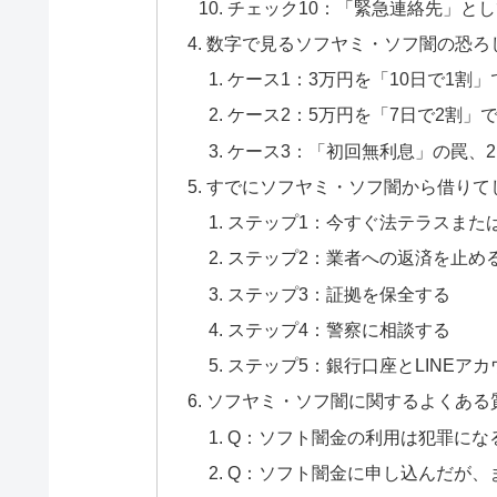
チェック10：「緊急連絡先」と
数字で見るソフヤミ・ソフ闇の恐ろ
ケース1：3万円を「10日で1割
ケース2：5万円を「7日で2割」
ケース3：「初回無利息」の罠、
すでにソフヤミ・ソフ闇から借りて
ステップ1：今すぐ法テラスまた
ステップ2：業者への返済を止め
ステップ3：証拠を保全する
ステップ4：警察に相談する
ステップ5：銀行口座とLINEア
ソフヤミ・ソフ闇に関するよくある
Q：ソフト闇金の利用は犯罪にな
Q：ソフト闇金に申し込んだが、