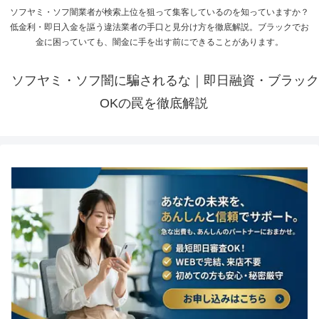
ソフヤミ・ソフ闇業者が検索上位を狙って集客しているのを知っていますか？
低金利・即日入金を謳う違法業者の手口と見分け方を徹底解説。ブラックでお
金に困っていても、闇金に手を出す前にできることがあります。
ソフヤミ・ソフ闇に騙されるな｜即日融資・ブラック
OKの罠を徹底解説