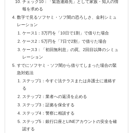
チェック10：「緊急連絡先」として家族・知人の情
報を求める
数字で見るソフヤミ・ソフ闇の恐ろしさ、金利シミュ
レーション
ケース1：3万円を「10日で1割」で借りた場合
ケース2：5万円を「7日で2割」で借りた場合
ケース3：「初回無利息」の罠、2回目以降のシミュ
レーション
すでにソフヤミ・ソフ闇から借りてしまった場合の緊
急対処法
ステップ1：今すぐ法テラスまたは弁護士に連絡す
る
ステップ2：業者への返済を止める
ステップ3：証拠を保全する
ステップ4：警察に相談する
ステップ5：銀行口座とLINEアカウントの安全を確
認する