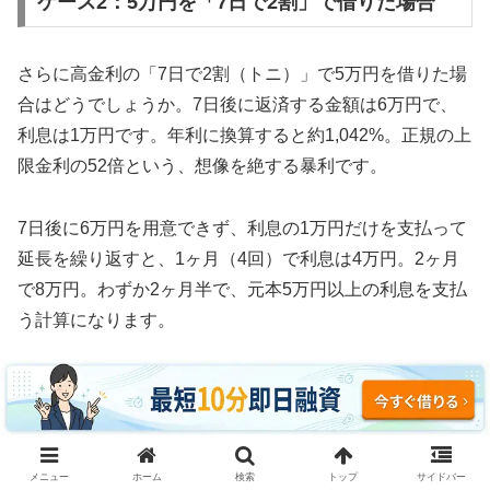
ケース2：5万円を「7日で2割」で借りた場合
さらに高金利の「7日で2割（トニ）」で5万円を借りた場
合はどうでしょうか。7日後に返済する金額は6万円で、
利息は1万円です。年利に換算すると約1,042%。正規の上
限金利の52倍という、想像を絶する暴利です。
7日後に6万円を用意できず、利息の1万円だけを支払って
延長を繰り返すと、1ヶ月（4回）で利息は4万円。2ヶ月
で8万円。わずか2ヶ月半で、元本5万円以上の利息を支払
う計算になります。
3ヶ月続けた場合、利息の支払い総額は約12万円。元本5
万円の2.4倍の利息を取られ、それでも借金は減っていま
せん。これがソフト闇金の実態です。
メニュー
ホーム
検索
トップ
サイドバー