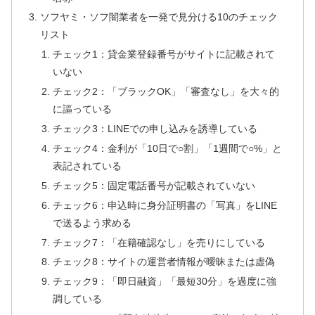
ソフヤミ・ソフ闇業者を一発で見分ける10のチェック
リスト
チェック1：貸金業登録番号がサイトに記載されて
いない
チェック2：「ブラックOK」「審査なし」を大々的
に謳っている
チェック3：LINEでの申し込みを誘導している
チェック4：金利が「10日で○割」「1週間で○%」と
表記されている
チェック5：固定電話番号が記載されていない
チェック6：申込時に身分証明書の「写真」をLINE
で送るよう求める
チェック7：「在籍確認なし」を売りにしている
チェック8：サイトの運営者情報が曖昧または虚偽
チェック9：「即日融資」「最短30分」を過度に強
調している