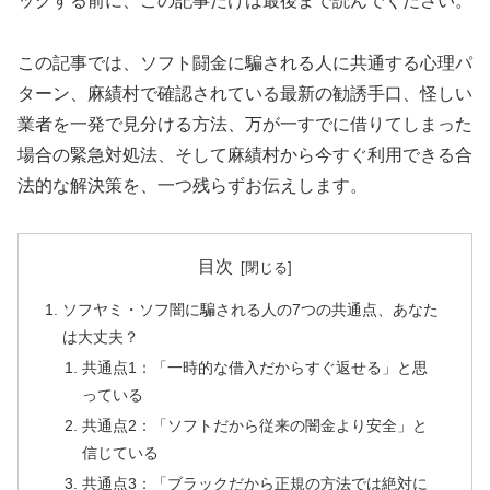
ックする前に、この記事だけは最後まで読んでください。
この記事では、ソフト闘金に騙される人に共通する心理パ
ターン、麻績村で確認されている最新の勧誘手口、怪しい
業者を一発で見分ける方法、万が一すでに借りてしまった
場合の緊急対処法、そして麻績村から今すぐ利用できる合
法的な解決策を、一つ残らずお伝えします。
目次
ソフヤミ・ソフ闇に騙される人の7つの共通点、あなた
は大丈夫？
共通点1：「一時的な借入だからすぐ返せる」と思
っている
共通点2：「ソフトだから従来の闇金より安全」と
信じている
共通点3：「ブラックだから正規の方法では絶対に