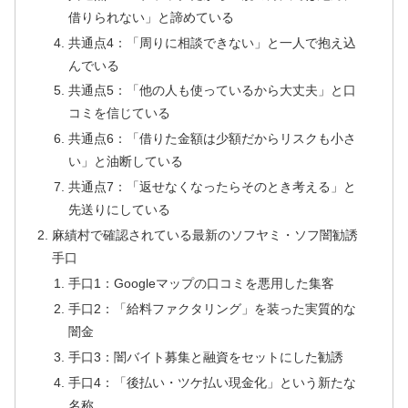
借りられない」と諦めている
共通点4：「周りに相談できない」と一人で抱え込
んでいる
共通点5：「他の人も使っているから大丈夫」と口
コミを信じている
共通点6：「借りた金額は少額だからリスクも小さ
い」と油断している
共通点7：「返せなくなったらそのとき考える」と
先送りにしている
麻績村で確認されている最新のソフヤミ・ソフ闇勧誘
手口
手口1：Googleマップの口コミを悪用した集客
手口2：「給料ファクタリング」を装った実質的な
闇金
手口3：闇バイト募集と融資をセットにした勧誘
手口4：「後払い・ツケ払い現金化」という新たな
名称