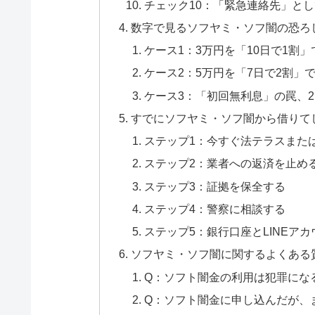
チェック10：「緊急連絡先」と
数字で見るソフヤミ・ソフ闇の恐ろ
ケース1：3万円を「10日で1割
ケース2：5万円を「7日で2割」
ケース3：「初回無利息」の罠、
すでにソフヤミ・ソフ闇から借りて
ステップ1：今すぐ法テラスまた
ステップ2：業者への返済を止め
ステップ3：証拠を保全する
ステップ4：警察に相談する
ステップ5：銀行口座とLINEア
ソフヤミ・ソフ闇に関するよくある
Q：ソフト闇金の利用は犯罪にな
Q：ソフト闇金に申し込んだが、