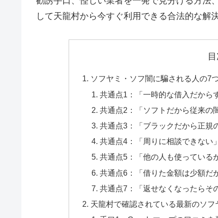
勧誘手口、怪しい業者を一発で見分ける方法
して天龍村から今すぐ利用できる合法的な解
目
ソフヤミ・ソフ闇に騙される人の7
共通点1：「一時的な借入だから
共通点2：「ソフトだから従来の
共通点3：「ブラックだから正規
共通点4：「周りに相談できない
共通点5：「他の人も使っている
共通点6：「借りた金額は少額だ
共通点7：「返せなくなったらそ
天龍村で確認されている最新のソフ