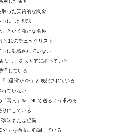
を悪用した集客
を装った実質的な闇金
ットにした勧誘
化」という新たな名称
ける10のチェックリスト
イトに記載されていない
審査なし」を大々的に謳っている
を誘導している
」「1週間で○%」と表記されている
されていない
「写真」をLINEで送るよう求める
売りにしている
が曖昧または虚偽
30分」を過度に強調している