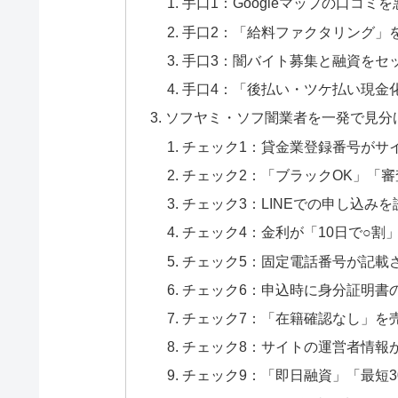
手口1：Googleマップの口コミ
手口2：「給料ファクタリング」
手口3：闇バイト募集と融資をセ
手口4：「後払い・ツケ払い現金
ソフヤミ・ソフ闇業者を一発で見分
チェック1：貸金業登録番号がサ
チェック2：「ブラックOK」「
チェック3：LINEでの申し込み
チェック4：金利が「10日で○割
チェック5：固定電話番号が記載
チェック6：申込時に身分証明書の
チェック7：「在籍確認なし」を
チェック8：サイトの運営者情報
チェック9：「即日融資」「最短