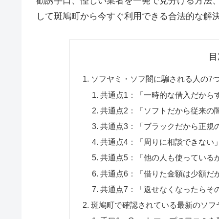
勧誘手口、怪しい業者を一発で見分ける方法
して斑鳩町から今すぐ利用できる合法的な解
目
ソフヤミ・ソフ闇に騙される人の7
共通点1：「一時的な借入だから
共通点2：「ソフトだから従来の
共通点3：「ブラックだから正規
共通点4：「周りに相談できない
共通点5：「他の人も使っている
共通点6：「借りた金額は少額だ
共通点7：「返せなくなったらそ
斑鳩町で確認されている最新のソフ