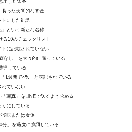
を悪用した集客
を装った実質的な闇金
ットにした勧誘
化」という新たな名称
ける10のチェックリスト
イトに記載されていない
審査なし」を大々的に謳っている
を誘導している
」「1週間で○%」と表記されている
されていない
「写真」をLINEで送るよう求める
売りにしている
が曖昧または虚偽
30分」を過度に強調している