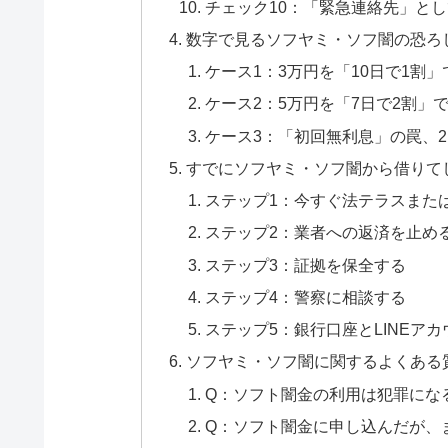
チェック10：「緊急連絡先」と
数字で見るソフヤミ・ソフ闇の恐ろ
ケース1：3万円を「10日で1割
ケース2：5万円を「7日で2割」
ケース3：「初回無利息」の罠、
すでにソフヤミ・ソフ闇から借りて
ステップ1：今すぐ法テラスまた
ステップ2：業者への返済を止め
ステップ3：証拠を保全する
ステップ4：警察に相談する
ステップ5：銀行口座とLINEア
ソフヤミ・ソフ闇に関するよくある
Q：ソフト闇金の利用は犯罪にな
Q：ソフト闇金に申し込んだが、