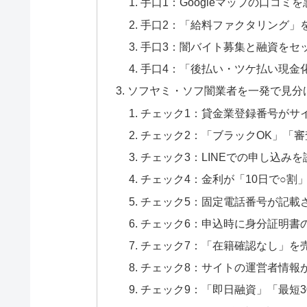
手口1：Googleマップの口コミ
手口2：「給料ファクタリング」
手口3：闇バイト募集と融資をセ
手口4：「後払い・ツケ払い現金
ソフヤミ・ソフ闇業者を一発で見分
チェック1：貸金業登録番号がサ
チェック2：「ブラックOK」「
チェック3：LINEでの申し込み
チェック4：金利が「10日で○割
チェック5：固定電話番号が記載
チェック6：申込時に身分証明書の
チェック7：「在籍確認なし」を
チェック8：サイトの運営者情報
チェック9：「即日融資」「最短