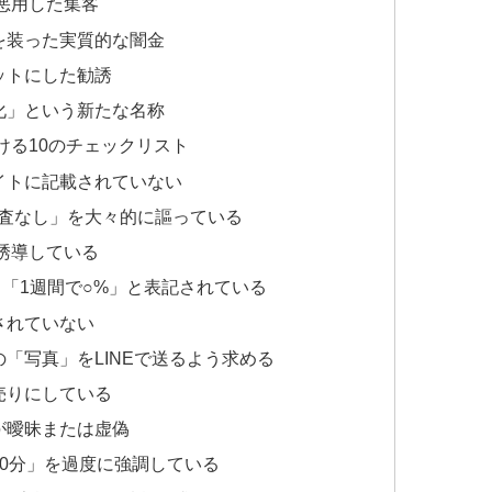
を悪用した集客
を装った実質的な闇金
ットにした勧誘
化」という新たな名称
ける10のチェックリスト
イトに記載されていない
審査なし」を大々的に謳っている
を誘導している
」「1週間で○%」と表記されている
されていない
「写真」をLINEで送るよう求める
売りにしている
が曖昧または虚偽
30分」を過度に強調している