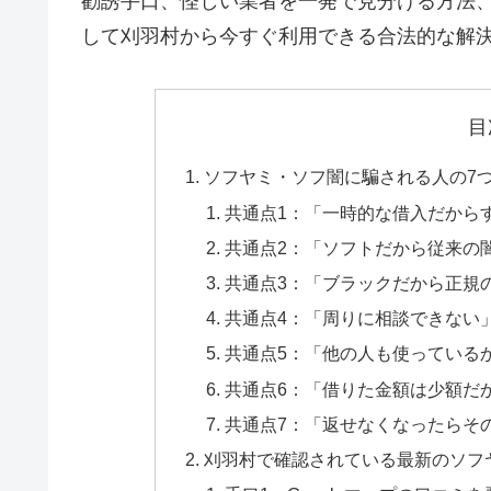
勧誘手口、怪しい業者を一発で見分ける方法
して刈羽村から今すぐ利用できる合法的な解
目
ソフヤミ・ソフ闇に騙される人の7
共通点1：「一時的な借入だから
共通点2：「ソフトだから従来の
共通点3：「ブラックだから正規
共通点4：「周りに相談できない
共通点5：「他の人も使っている
共通点6：「借りた金額は少額だ
共通点7：「返せなくなったらそ
刈羽村で確認されている最新のソフ