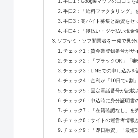
手口1：Googleマップの口コミ
手口2：「給料ファクタリング」
手口3：闇バイト募集と融資をセ
手口4：「後払い・ツケ払い現金
ソフヤミ・ソフ闇業者を一発で見分
チェック1：貸金業登録番号がサ
チェック2：「ブラックOK」「
チェック3：LINEでの申し込み
チェック4：金利が「10日で○割
チェック5：固定電話番号が記載
チェック6：申込時に身分証明書の
チェック7：「在籍確認なし」を
チェック8：サイトの運営者情報
チェック9：「即日融資」「最短