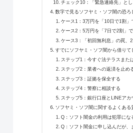
チェック10：「緊急連絡先」と
数字で見るソフヤミ・ソフ闇の恐ろ
ケース1：3万円を「10日で1割
ケース2：5万円を「7日で2割」
ケース3：「初回無利息」の罠、
すでにソフヤミ・ソフ闇から借りて
ステップ1：今すぐ法テラスまた
ステップ2：業者への返済を止め
ステップ3：証拠を保全する
ステップ4：警察に相談する
ステップ5：銀行口座とLINEア
ソフヤミ・ソフ闇に関するよくある
Q：ソフト闇金の利用は犯罪にな
Q：ソフト闇金に申し込んだが、