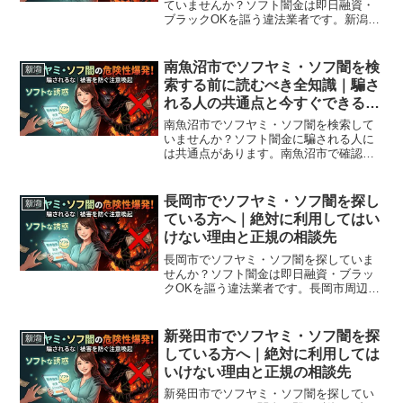
ていませんか？ソフト闇金は即日融資・
ブラックOKを謳う違法業者です。新潟市
秋葉区周辺で利用できる正規の相談窓
口・合法的な借入先を紹介。闇金に手を
出す前に必ずお読みください。
南魚沼市でソフヤミ・ソフ闇を検
新潟
索する前に読むべき全知識｜騙さ
れる人の共通点と今すぐできる解
決策
南魚沼市でソフヤミ・ソフ闇を検索して
いませんか？ソフト闇金に騙される人に
は共通点があります。南魚沼市で確認さ
れている最新の勧誘手口、業者の見分け
方、借りてしまった場合の緊急対処法、
南魚沼市から利用できる無料相談先まで
長岡市でソフヤミ・ソフ闇を探し
新潟
完全解説。
ている方へ｜絶対に利用してはい
けない理由と正規の相談先
長岡市でソフヤミ・ソフ闇を探していま
せんか？ソフト闇金は即日融資・ブラッ
クOKを謳う違法業者です。長岡市周辺で
利用できる正規の相談窓口・合法的な借
入先を紹介。闇金に手を出す前に必ずお
読みください。
新発田市でソフヤミ・ソフ闇を探
新潟
している方へ｜絶対に利用しては
いけない理由と正規の相談先
新発田市でソフヤミ・ソフ闇を探してい