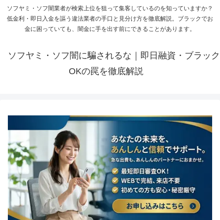
ソフヤミ・ソフ闇業者が検索上位を狙って集客しているのを知っていますか？
低金利・即日入金を謳う違法業者の手口と見分け方を徹底解説。ブラックでお
金に困っていても、闇金に手を出す前にできることがあります。
ソフヤミ・ソフ闇に騙されるな｜即日融資・ブラック
OKの罠を徹底解説