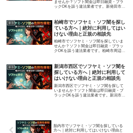
ませんか？ソフト闇金は即日融資・ブラ
ックOKを謳う違法業者です。新発田市周
辺で利用できる正規の相談窓口・合法的
な借入先を紹介。闇金に手を出す前に必
ずお読みください。
柏崎市でソフヤミ・ソフ闇を探し
新潟
ている方へ｜絶対に利用してはい
けない理由と正規の相談先
柏崎市でソフヤミ・ソフ闇を探していま
せんか？ソフト闇金は即日融資・ブラッ
クOKを謳う違法業者です。柏崎市周辺で
利用できる正規の相談窓口・合法的な借
入先を紹介。闇金に手を出す前に必ずお
読みください。
新潟市西区でソフヤミ・ソフ闇を
新潟
探している方へ｜絶対に利用して
はいけない理由と正規の相談先
新潟市西区でソフヤミ・ソフ闇を探して
いませんか？ソフト闇金は即日融資・ブ
ラックOKを謳う違法業者です。新潟市西
区周辺で利用できる正規の相談窓口・合
法的な借入先を紹介。闇金に手を出す前
に必ずお読みください。
胎内市でソフヤミ・ソフ闇を探している
方へ｜絶対に利用してはいけない理由と