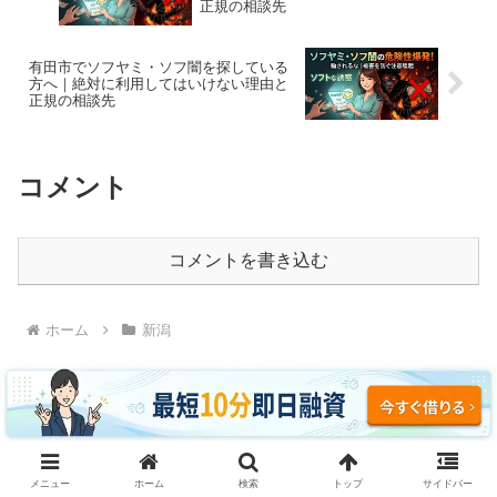
正規の相談先
有田市でソフヤミ・ソフ闇を探している
方へ｜絶対に利用してはいけない理由と
正規の相談先
コメント
コメントを書き込む
ホーム
新潟
ソフヤミ・ソフ闇に騙されるな｜即日融資・ブラッ
メニュー
ホーム
検索
トップ
サイドバー