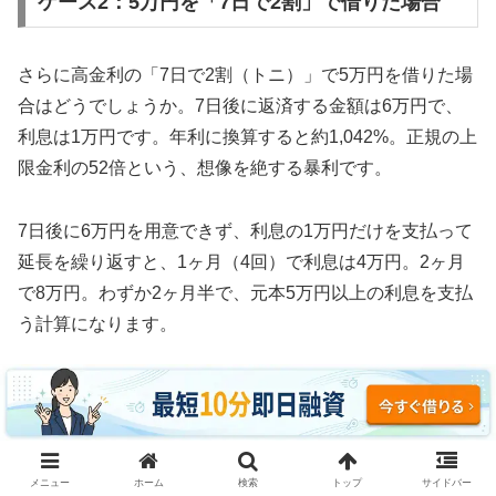
ケース2：5万円を「7日で2割」で借りた場合
さらに高金利の「7日で2割（トニ）」で5万円を借りた場
合はどうでしょうか。7日後に返済する金額は6万円で、
利息は1万円です。年利に換算すると約1,042%。正規の上
限金利の52倍という、想像を絶する暴利です。
7日後に6万円を用意できず、利息の1万円だけを支払って
延長を繰り返すと、1ヶ月（4回）で利息は4万円。2ヶ月
で8万円。わずか2ヶ月半で、元本5万円以上の利息を支払
う計算になります。
3ヶ月続けた場合、利息の支払い総額は約12万円。元本5
万円の2.4倍の利息を取られ、それでも借金は減っていま
せん。これがソフト闇金の実態です。
メニュー
ホーム
検索
トップ
サイドバー