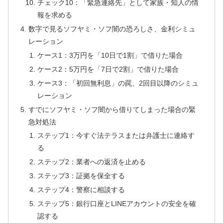
チェック10：「緊急連絡先」として家族・知人の情
報を求める
数字で見るソフヤミ・ソフ闇の恐ろしさ、金利シミュ
レーション
ケース1：3万円を「10日で1割」で借りた場合
ケース2：5万円を「7日で2割」で借りた場合
ケース3：「初回無利息」の罠、2回目以降のシミュ
レーション
すでにソフヤミ・ソフ闇から借りてしまった場合の緊
急対処法
ステップ1：今すぐ法テラスまたは弁護士に連絡す
る
ステップ2：業者への返済を止める
ステップ3：証拠を保全する
ステップ4：警察に相談する
ステップ5：銀行口座とLINEアカウントの安全を確
認する