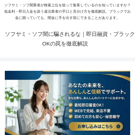
ソフヤミ・ソフ闇業者が検索上位を狙って集客しているのを知っていますか？
低金利・即日入金を謳う違法業者の手口と見分け方を徹底解説。ブラックでお
金に困っていても、闇金に手を出す前にできることがあります。
ソフヤミ・ソフ闇に騙されるな｜即日融資・ブラック
OKの罠を徹底解説