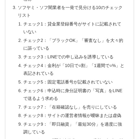
ソフヤミ・ソフ闇業者を一発で見分ける10のチェック
リスト
チェック1：貸金業登録番号がサイトに記載されて
いない
チェック2：「ブラックOK」「審査なし」を大々的
に謳っている
チェック3：LINEでの申し込みを誘導している
チェック4：金利が「10日で○割」「1週間で○%」と
表記されている
チェック5：固定電話番号が記載されていない
チェック6：申込時に身分証明書の「写真」をLINE
で送るよう求める
チェック7：「在籍確認なし」を売りにしている
チェック8：サイトの運営者情報が曖昧または虚偽
チェック9：「即日融資」「最短30分」を過度に強
調している