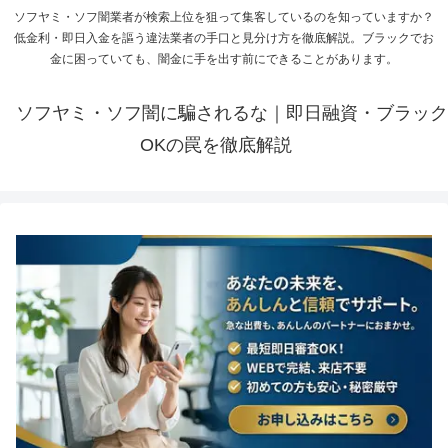
ソフヤミ・ソフ闇業者が検索上位を狙って集客しているのを知っていますか？
低金利・即日入金を謳う違法業者の手口と見分け方を徹底解説。ブラックでお
金に困っていても、闇金に手を出す前にできることがあります。
ソフヤミ・ソフ闇に騙されるな｜即日融資・ブラック
OKの罠を徹底解説