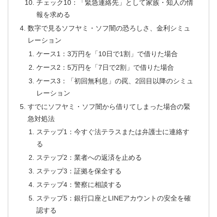
チェック10：「緊急連絡先」として家族・知人の情
報を求める
数字で見るソフヤミ・ソフ闇の恐ろしさ、金利シミュ
レーション
ケース1：3万円を「10日で1割」で借りた場合
ケース2：5万円を「7日で2割」で借りた場合
ケース3：「初回無利息」の罠、2回目以降のシミュ
レーション
すでにソフヤミ・ソフ闇から借りてしまった場合の緊
急対処法
ステップ1：今すぐ法テラスまたは弁護士に連絡す
る
ステップ2：業者への返済を止める
ステップ3：証拠を保全する
ステップ4：警察に相談する
ステップ5：銀行口座とLINEアカウントの安全を確
認する