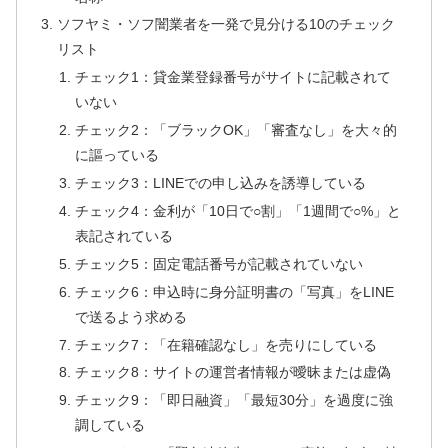
ソフヤミ・ソフ闇業者を一発で見分ける10のチェック
リスト
チェック1：貸金業登録番号がサイトに記載されて
いない
チェック2：「ブラックOK」「審査なし」を大々的
に謳っている
チェック3：LINEでの申し込みを誘導している
チェック4：金利が「10日で○割」「1週間で○%」と
表記されている
チェック5：固定電話番号が記載されていない
チェック6：申込時に身分証明書の「写真」をLINE
で送るよう求める
チェック7：「在籍確認なし」を売りにしている
チェック8：サイトの運営者情報が曖昧または虚偽
チェック9：「即日融資」「最短30分」を過度に強
調している