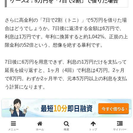
ケース2：5万円を「7日で2割」で借りた場合
さらに高金利の「7日で2割（トニ）」で5万円を借りた場
合はどうでしょうか。7日後に返済する金額は6万円で、
利息は1万円です。年利に換算すると約1,042%。正規の上
限金利の52倍という、想像を絶する暴利です。
7日後に6万円を用意できず、利息の1万円だけを支払って
延長を繰り返すと、1ヶ月（4回）で利息は4万円。2ヶ月
で8万円。わずか2ヶ月半で、元本5万円以上の利息を支払
う計算になります。
3ヶ月続けた場合、利息の支払い総額は約12万円。元本5
万円の2.4倍の利息を取られ、それでも借金は減っていま
せん。これがソフト闇金の実態です。
メニュー
ホーム
検索
トップ
サイドバー