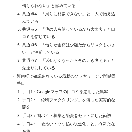
借りられない」と諦めている
共通点4：「周りに相談できない」と一人で抱え込
んでいる
共通点5：「他の人も使っているから大丈夫」と口
コミを信じている
共通点6：「借りた金額は少額だからリスクも小さ
い」と油断している
共通点7：「返せなくなったらそのとき考える」と
先送りにしている
河南町で確認されている最新のソフヤミ・ソフ闇勧誘
手口
手口1：Googleマップの口コミを悪用した集客
手口2：「給料ファクタリング」を装った実質的な
闇金
手口3：闇バイト募集と融資をセットにした勧誘
手口4：「後払い・ツケ払い現金化」という新たな
名称