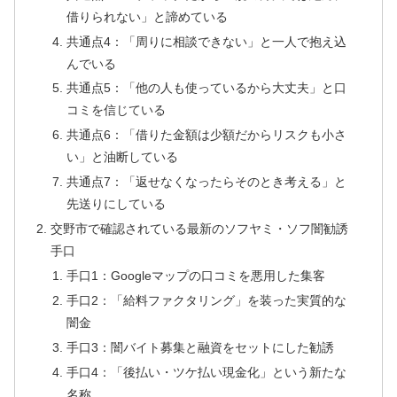
借りられない」と諦めている
共通点4：「周りに相談できない」と一人で抱え込
んでいる
共通点5：「他の人も使っているから大丈夫」と口
コミを信じている
共通点6：「借りた金額は少額だからリスクも小さ
い」と油断している
共通点7：「返せなくなったらそのとき考える」と
先送りにしている
交野市で確認されている最新のソフヤミ・ソフ闇勧誘
手口
手口1：Googleマップの口コミを悪用した集客
手口2：「給料ファクタリング」を装った実質的な
闇金
手口3：闇バイト募集と融資をセットにした勧誘
手口4：「後払い・ツケ払い現金化」という新たな
名称