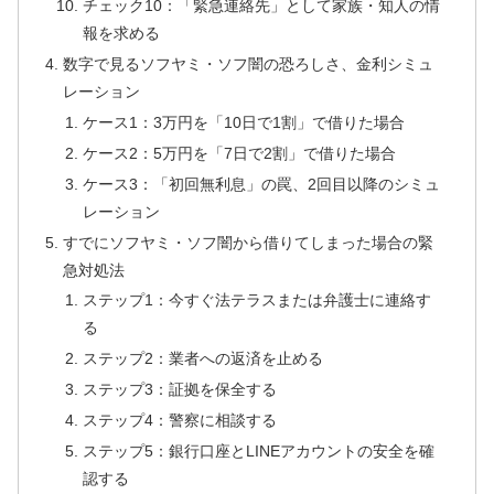
チェック10：「緊急連絡先」として家族・知人の情
報を求める
数字で見るソフヤミ・ソフ闇の恐ろしさ、金利シミュ
レーション
ケース1：3万円を「10日で1割」で借りた場合
ケース2：5万円を「7日で2割」で借りた場合
ケース3：「初回無利息」の罠、2回目以降のシミュ
レーション
すでにソフヤミ・ソフ闇から借りてしまった場合の緊
急対処法
ステップ1：今すぐ法テラスまたは弁護士に連絡す
る
ステップ2：業者への返済を止める
ステップ3：証拠を保全する
ステップ4：警察に相談する
ステップ5：銀行口座とLINEアカウントの安全を確
認する