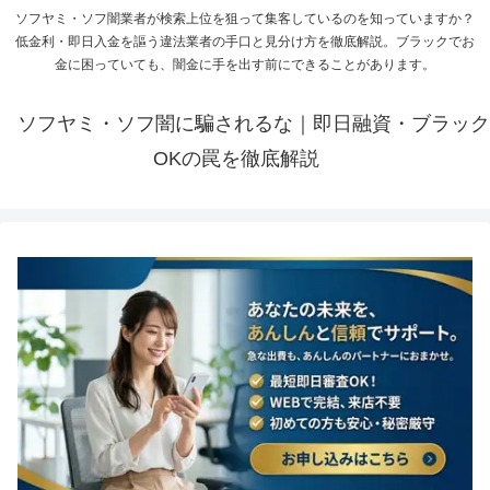
ソフヤミ・ソフ闇業者が検索上位を狙って集客しているのを知っていますか？
低金利・即日入金を謳う違法業者の手口と見分け方を徹底解説。ブラックでお
金に困っていても、闇金に手を出す前にできることがあります。
ソフヤミ・ソフ闇に騙されるな｜即日融資・ブラック
OKの罠を徹底解説