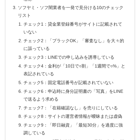
ソフヤミ・ソフ闇業者を一発で見分ける10のチェック
リスト
チェック1：貸金業登録番号がサイトに記載されて
いない
チェック2：「ブラックOK」「審査なし」を大々的
に謳っている
チェック3：LINEでの申し込みを誘導している
チェック4：金利が「10日で○割」「1週間で○%」と
表記されている
チェック5：固定電話番号が記載されていない
チェック6：申込時に身分証明書の「写真」をLINE
で送るよう求める
チェック7：「在籍確認なし」を売りにしている
チェック8：サイトの運営者情報が曖昧または虚偽
チェック9：「即日融資」「最短30分」を過度に強
調している