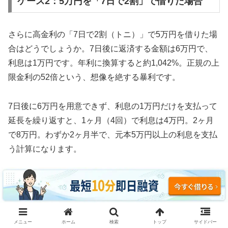
ケース2：5万円を「7日で2割」で借りた場合
さらに高金利の「7日で2割（トニ）」で5万円を借りた場
合はどうでしょうか。7日後に返済する金額は6万円で、
利息は1万円です。年利に換算すると約1,042%。正規の上
限金利の52倍という、想像を絶する暴利です。
7日後に6万円を用意できず、利息の1万円だけを支払って
延長を繰り返すと、1ヶ月（4回）で利息は4万円。2ヶ月
で8万円。わずか2ヶ月半で、元本5万円以上の利息を支払
う計算になります。
3ヶ月続けた場合、利息の支払い総額は約12万円。元本5
万円の2.4倍の利息を取られ、それでも借金は減っていま
せん。これがソフト闇金の実態です。
メニュー
ホーム
検索
トップ
サイドバー