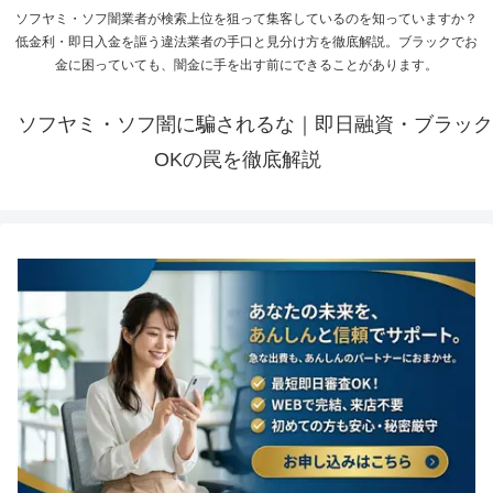
ソフヤミ・ソフ闇業者が検索上位を狙って集客しているのを知っていますか？
低金利・即日入金を謳う違法業者の手口と見分け方を徹底解説。ブラックでお
金に困っていても、闇金に手を出す前にできることがあります。
ソフヤミ・ソフ闇に騙されるな｜即日融資・ブラック
OKの罠を徹底解説