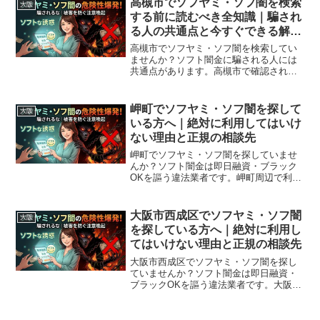
高槻市でソフヤミ・ソフ闇を検索
大阪
する前に読むべき全知識｜騙され
る人の共通点と今すぐできる解決
策
高槻市でソフヤミ・ソフ闇を検索してい
ませんか？ソフト闇金に騙される人には
共通点があります。高槻市で確認されて
いる最新の勧誘手口、業者の見分け方、
借りてしまった場合の緊急対処法、高槻
市から利用できる無料相談先まで完全解
岬町でソフヤミ・ソフ闇を探して
大阪
説。
いる方へ｜絶対に利用してはいけ
ない理由と正規の相談先
岬町でソフヤミ・ソフ闇を探していませ
んか？ソフト闇金は即日融資・ブラック
OKを謳う違法業者です。岬町周辺で利用
できる正規の相談窓口・合法的な借入先
を紹介。闇金に手を出す前に必ずお読み
ください。
大阪市西成区でソフヤミ・ソフ闇
大阪
を探している方へ｜絶対に利用し
てはいけない理由と正規の相談先
大阪市西成区でソフヤミ・ソフ闇を探し
ていませんか？ソフト闇金は即日融資・
ブラックOKを謳う違法業者です。大阪市
西成区周辺で利用できる正規の相談窓
口・合法的な借入先を紹介。闇金に手を
出す前に必ずお読みください。