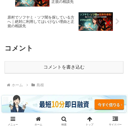
正規の相談先
原村でソフヤミ・ソフ闇を探している方
へ｜絶対に利用してはいけない理由と正
規の相談先
コメント
コメントを書き込む
ホーム
島根
ソフヤミ・ソフ闇に騙されるな｜即日融資・ブラッ
メニュー
ホーム
検索
トップ
サイドバー