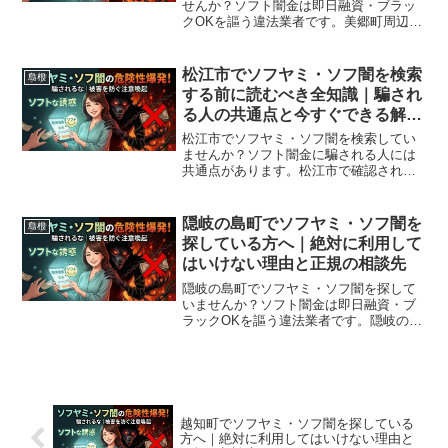
せんか？ソフト闇金は即日融資・ブラッ
クOKを謳う違法業者です。美郷町周辺で
利用できる正規の相談窓口・合法的な借
入先を紹介。闇金に手を出す前に必ずお
読みください。
松江市でソフヤミ・ソフ闇を検索
島根
する前に読むべき全知識｜騙され
る人の共通点と今すぐできる解決
策
松江市でソフヤミ・ソフ闇を検索してい
ませんか？ソフト闇金に騙される人には
共通点があります。松江市で確認されて
いる最新の勧誘手口、業者の見分け方、
借りてしまった場合の緊急対処法、松江
市から利用できる無料相談先まで完全解
隠岐の島町でソフヤミ・ソフ闇を
島根
説。
探している方へ｜絶対に利用して
はいけない理由と正規の相談先
隠岐の島町でソフヤミ・ソフ闇を探して
いませんか？ソフト闇金は即日融資・ブ
ラックOKを謳う違法業者です。隠岐の島
町周辺で利用できる正規の相談窓口・合
法的な借入先を紹介。闇金に手を出す前
に必ずお読みください。
越知町でソフヤミ・ソフ闇を探している
方へ｜絶対に利用してはいけない理由と