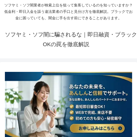
ソフヤミ・ソフ闇業者が検索上位を狙って集客しているのを知っていますか？
低金利・即日入金を謳う違法業者の手口と見分け方を徹底解説。ブラックでお
金に困っていても、闇金に手を出す前にできることがあります。
ソフヤミ・ソフ闇に騙されるな｜即日融資・ブラック
OKの罠を徹底解説