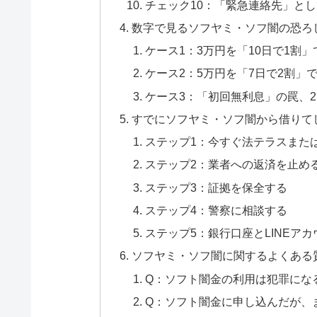
チェック10：「緊急連絡先」と
数字で見るソフヤミ・ソフ闇の恐ろ
ケース1：3万円を「10日で1割
ケース2：5万円を「7日で2割」
ケース3：「初回無利息」の罠、
すでにソフヤミ・ソフ闇から借りて
ステップ1：今すぐ法テラスまた
ステップ2：業者への返済を止め
ステップ3：証拠を保全する
ステップ4：警察に相談する
ステップ5：銀行口座とLINEア
ソフヤミ・ソフ闇に関するよくある
Q：ソフト闇金の利用は犯罪にな
Q：ソフト闇金に申し込んだが、