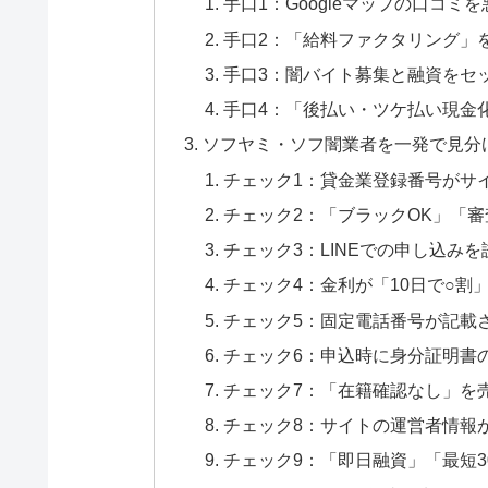
手口1：Googleマップの口コミ
手口2：「給料ファクタリング」
手口3：闇バイト募集と融資をセ
手口4：「後払い・ツケ払い現金
ソフヤミ・ソフ闇業者を一発で見分
チェック1：貸金業登録番号がサ
チェック2：「ブラックOK」「
チェック3：LINEでの申し込み
チェック4：金利が「10日で○割
チェック5：固定電話番号が記載
チェック6：申込時に身分証明書の
チェック7：「在籍確認なし」を
チェック8：サイトの運営者情報
チェック9：「即日融資」「最短