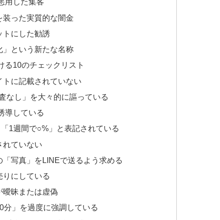
を悪用した集客
を装った実質的な闇金
ットにした勧誘
化」という新たな名称
ける10のチェックリスト
イトに記載されていない
審査なし」を大々的に謳っている
を誘導している
」「1週間で○%」と表記されている
されていない
「写真」をLINEで送るよう求める
売りにしている
が曖昧または虚偽
30分」を過度に強調している