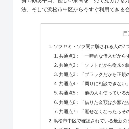
新の勧誘手口、怪しい業者を一発で見分ける
法、そして浜松市中区から今すぐ利用できる
目
ソフヤミ・ソフ闇に騙される人の7
共通点1：「一時的な借入だから
共通点2：「ソフトだから従来の
共通点3：「ブラックだから正規
共通点4：「周りに相談できない
共通点5：「他の人も使っている
共通点6：「借りた金額は少額だ
共通点7：「返せなくなったらそ
浜松市中区で確認されている最新の