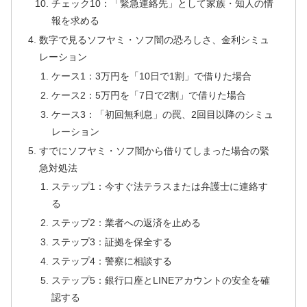
チェック10：「緊急連絡先」として家族・知人の情
報を求める
数字で見るソフヤミ・ソフ闇の恐ろしさ、金利シミュ
レーション
ケース1：3万円を「10日で1割」で借りた場合
ケース2：5万円を「7日で2割」で借りた場合
ケース3：「初回無利息」の罠、2回目以降のシミュ
レーション
すでにソフヤミ・ソフ闇から借りてしまった場合の緊
急対処法
ステップ1：今すぐ法テラスまたは弁護士に連絡す
る
ステップ2：業者への返済を止める
ステップ3：証拠を保全する
ステップ4：警察に相談する
ステップ5：銀行口座とLINEアカウントの安全を確
認する