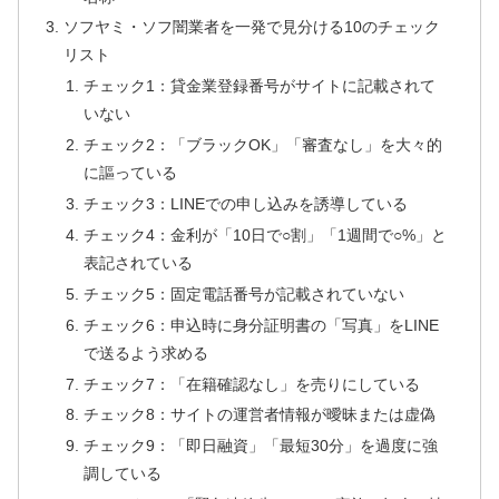
ソフヤミ・ソフ闇業者を一発で見分ける10のチェック
リスト
チェック1：貸金業登録番号がサイトに記載されて
いない
チェック2：「ブラックOK」「審査なし」を大々的
に謳っている
チェック3：LINEでの申し込みを誘導している
チェック4：金利が「10日で○割」「1週間で○%」と
表記されている
チェック5：固定電話番号が記載されていない
チェック6：申込時に身分証明書の「写真」をLINE
で送るよう求める
チェック7：「在籍確認なし」を売りにしている
チェック8：サイトの運営者情報が曖昧または虚偽
チェック9：「即日融資」「最短30分」を過度に強
調している