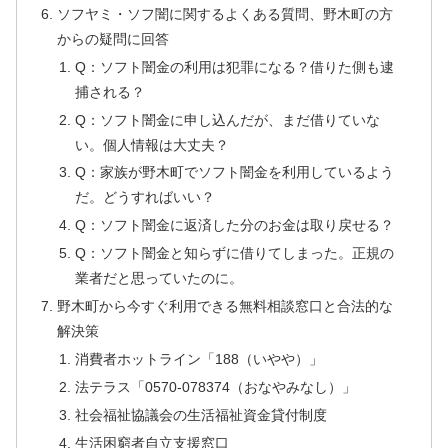
ソフヤミ・ソフ闇に関するよくある質問、野木町の方
からの疑問に回答
Q：ソフト闇金の利用は犯罪になる？借りた側も逮
捕される？
Q：ソフト闇金に申し込んだが、まだ借りていな
い。個人情報は大丈夫？
Q：家族が野木町でソフト闇金を利用しているよう
だ。どうすればいい？
Q：ソフト闇金に返済した分のお金は取り戻せる？
Q：ソフト闇金と知らずに借りてしまった。正規の
業者だと思っていたのに。
野木町から今すぐ利用できる無料相談窓口と合法的な
解決策
消費者ホットライン「188（いやや）」
法テラス「0570-078374（おなやみなし）」
社会福祉協議会の生活福祉資金貸付制度
生活困窮者自立支援窓口