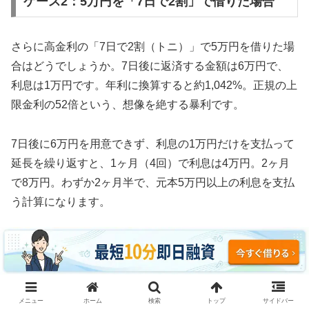
ケース2：5万円を「7日で2割」で借りた場合
さらに高金利の「7日で2割（トニ）」で5万円を借りた場
合はどうでしょうか。7日後に返済する金額は6万円で、
利息は1万円です。年利に換算すると約1,042%。正規の上
限金利の52倍という、想像を絶する暴利です。
7日後に6万円を用意できず、利息の1万円だけを支払って
延長を繰り返すと、1ヶ月（4回）で利息は4万円。2ヶ月
で8万円。わずか2ヶ月半で、元本5万円以上の利息を支払
う計算になります。
3ヶ月続けた場合、利息の支払い総額は約12万円。元本5
万円の2.4倍の利息を取られ、それでも借金は減っていま
せん。これがソフト闇金の実態です。
メニュー
ホーム
検索
トップ
サイドバー