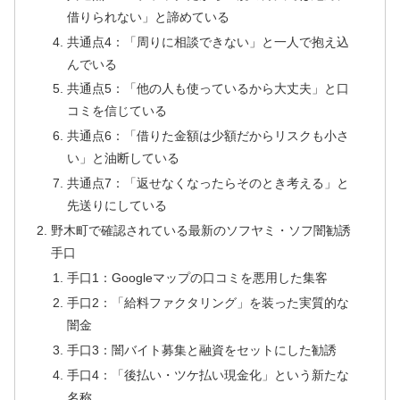
借りられない」と諦めている
共通点4：「周りに相談できない」と一人で抱え込
んでいる
共通点5：「他の人も使っているから大丈夫」と口
コミを信じている
共通点6：「借りた金額は少額だからリスクも小さ
い」と油断している
共通点7：「返せなくなったらそのとき考える」と
先送りにしている
野木町で確認されている最新のソフヤミ・ソフ闇勧誘
手口
手口1：Googleマップの口コミを悪用した集客
手口2：「給料ファクタリング」を装った実質的な
闇金
手口3：闇バイト募集と融資をセットにした勧誘
手口4：「後払い・ツケ払い現金化」という新たな
名称