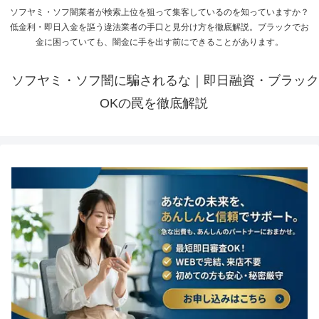
ソフヤミ・ソフ闇業者が検索上位を狙って集客しているのを知っていますか？
低金利・即日入金を謳う違法業者の手口と見分け方を徹底解説。ブラックでお
金に困っていても、闇金に手を出す前にできることがあります。
ソフヤミ・ソフ闇に騙されるな｜即日融資・ブラック
OKの罠を徹底解説