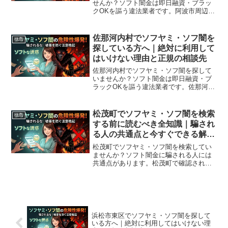
せんか？ソフト闇金は即日融資・ブラッ
クOKを謳う違法業者です。阿波市周辺で
利用できる正規の相談窓口・合法的な借
入先を紹介。闇金に手を出す前に必ずお
読みください。
佐那河内村でソフヤミ・ソフ闇を
徳島
探している方へ｜絶対に利用して
はいけない理由と正規の相談先
佐那河内村でソフヤミ・ソフ闇を探して
いませんか？ソフト闇金は即日融資・ブ
ラックOKを謳う違法業者です。佐那河内
村周辺で利用できる正規の相談窓口・合
法的な借入先を紹介。闇金に手を出す前
に必ずお読みください。
松茂町でソフヤミ・ソフ闇を検索
徳島
する前に読むべき全知識｜騙され
る人の共通点と今すぐできる解決
策
松茂町でソフヤミ・ソフ闇を検索してい
ませんか？ソフト闇金に騙される人には
共通点があります。松茂町で確認されて
いる最新の勧誘手口、業者の見分け方、
借りてしまった場合の緊急対処法、松茂
町から利用できる無料相談先まで完全解
説。
浜松市東区でソフヤミ・ソフ闇を探して
いる方へ｜絶対に利用してはいけない理