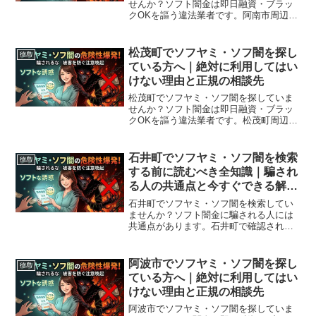
せんか？ソフト闇金は即日融資・ブラッ
クOKを謳う違法業者です。阿南市周辺で
利用できる正規の相談窓口・合法的な借
入先を紹介。闇金に手を出す前に必ずお
読みください。
松茂町でソフヤミ・ソフ闇を探し
徳島
ている方へ｜絶対に利用してはい
けない理由と正規の相談先
松茂町でソフヤミ・ソフ闇を探していま
せんか？ソフト闇金は即日融資・ブラッ
クOKを謳う違法業者です。松茂町周辺で
利用できる正規の相談窓口・合法的な借
入先を紹介。闇金に手を出す前に必ずお
読みください。
石井町でソフヤミ・ソフ闇を検索
徳島
する前に読むべき全知識｜騙され
る人の共通点と今すぐできる解決
策
石井町でソフヤミ・ソフ闇を検索してい
ませんか？ソフト闇金に騙される人には
共通点があります。石井町で確認されて
いる最新の勧誘手口、業者の見分け方、
借りてしまった場合の緊急対処法、石井
町から利用できる無料相談先まで完全解
阿波市でソフヤミ・ソフ闇を探し
徳島
説。
ている方へ｜絶対に利用してはい
けない理由と正規の相談先
阿波市でソフヤミ・ソフ闇を探していま