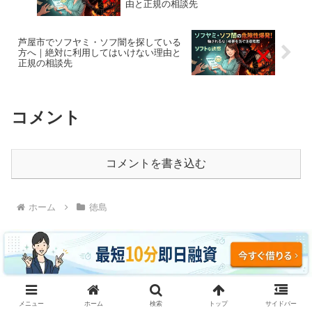
由と正規の相談先
芦屋市でソフヤミ・ソフ闇を探している
方へ｜絶対に利用してはいけない理由と
正規の相談先
コメント
コメントを書き込む
ホーム
徳島
ソフヤミ・ソフ闇に騙されるな｜即日融資・ブラッ
メニュー
ホーム
検索
トップ
サイドバー