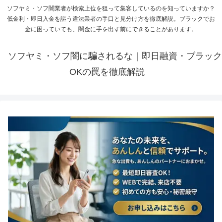
ソフヤミ・ソフ闇業者が検索上位を狙って集客しているのを知っていますか？
低金利・即日入金を謳う違法業者の手口と見分け方を徹底解説。ブラックでお
金に困っていても、闇金に手を出す前にできることがあります。
ソフヤミ・ソフ闇に騙されるな｜即日融資・ブラック
OKの罠を徹底解説