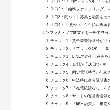
手口1：Googleマップの口コミ
手口2：「給料ファクタリング」
手口3：闇バイト募集と融資をセ
手口4：「後払い・ツケ払い現金
ソフヤミ・ソフ闇業者を一発で見分
チェック1：貸金業登録番号がサ
チェック2：「ブラックOK」「
チェック3：LINEでの申し込み
チェック4：金利が「10日で○割
チェック5：固定電話番号が記載
チェック6：申込時に身分証明書の
チェック7：「在籍確認なし」を
チェック8：サイトの運営者情報
チェック9：「即日融資」「最短