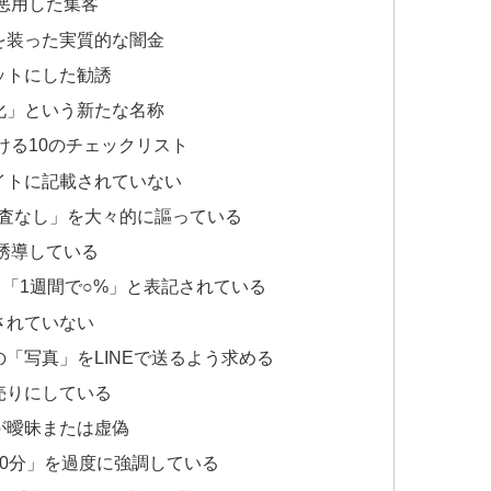
を悪用した集客
を装った実質的な闇金
ットにした勧誘
化」という新たな名称
ける10のチェックリスト
イトに記載されていない
審査なし」を大々的に謳っている
を誘導している
」「1週間で○%」と表記されている
されていない
「写真」をLINEで送るよう求める
売りにしている
が曖昧または虚偽
30分」を過度に強調している