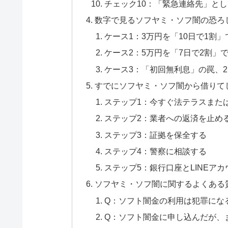
チェック10：「緊急連絡先」と
数字で見るソフヤミ・ソフ闇の恐ろ
ケース1：3万円を「10日で1割
ケース2：5万円を「7日で2割」
ケース3：「初回無利息」の罠、
すでにソフヤミ・ソフ闇から借りて
ステップ1：今すぐ法テラスまた
ステップ2：業者への返済を止め
ステップ3：証拠を保全する
ステップ4：警察に相談する
ステップ5：銀行口座とLINEア
ソフヤミ・ソフ闇に関するよくある
Q：ソフト闇金の利用は犯罪にな
Q：ソフト闇金に申し込んだが、