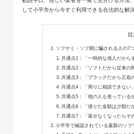
勧誘手口、怪しい業者を一発で見分ける方法
して小平市から今すぐ利用できる合法的な解
目
ソフヤミ・ソフ闇に騙される人の7
共通点1：「一時的な借入だから
共通点2：「ソフトだから従来の
共通点3：「ブラックだから正規
共通点4：「周りに相談できない
共通点5：「他の人も使っている
共通点6：「借りた金額は少額だ
共通点7：「返せなくなったらそ
小平市で確認されている最新のソフ