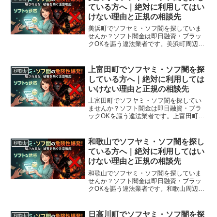
ている方へ｜絶対に利用してはい
けない理由と正規の相談先
美浜町でソフヤミ・ソフ闇を探していま
せんか？ソフト闇金は即日融資・ブラッ
クOKを謳う違法業者です。美浜町周辺で
利用できる正規の相談窓口・合法的な借
入先を紹介。闇金に手を出す前に必ずお
読みください。
上富田町でソフヤミ・ソフ闇を探
和歌山
している方へ｜絶対に利用しては
いけない理由と正規の相談先
上富田町でソフヤミ・ソフ闇を探してい
ませんか？ソフト闇金は即日融資・ブラ
ックOKを謳う違法業者です。上富田町周
辺で利用できる正規の相談窓口・合法的
な借入先を紹介。闇金に手を出す前に必
ずお読みください。
和歌山でソフヤミ・ソフ闇を探し
和歌山
ている方へ｜絶対に利用してはい
けない理由と正規の相談先
和歌山でソフヤミ・ソフ闇を探していま
せんか？ソフト闇金は即日融資・ブラッ
クOKを謳う違法業者です。和歌山周辺で
利用できる正規の相談窓口・合法的な借
入先を紹介。闇金に手を出す前に必ずお
読みください。
日高川町でソフヤミ・ソフ闇を探
和歌山