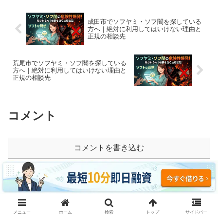
成田市でソフヤミ・ソフ闇を探している
方へ｜絶対に利用してはいけない理由と
正規の相談先
荒尾市でソフヤミ・ソフ闇を探している
方へ｜絶対に利用してはいけない理由と
正規の相談先
コメント
コメントを書き込む
ホーム
和歌山
メニュー
ホーム
検索
トップ
サイドバー