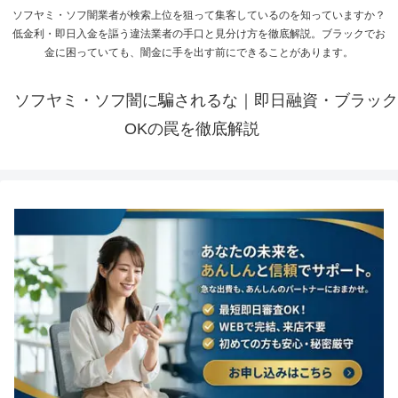
ソフヤミ・ソフ闇業者が検索上位を狙って集客しているのを知っていますか？
低金利・即日入金を謳う違法業者の手口と見分け方を徹底解説。ブラックでお
金に困っていても、闇金に手を出す前にできることがあります。
ソフヤミ・ソフ闇に騙されるな｜即日融資・ブラック
OKの罠を徹底解説