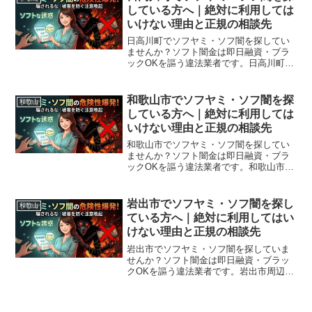
している方へ｜絶対に利用しては
いけない理由と正規の相談先
日高川町でソフヤミ・ソフ闇を探してい
ませんか？ソフト闇金は即日融資・ブラ
ックOKを謳う違法業者です。日高川町周
辺で利用できる正規の相談窓口・合法的
な借入先を紹介。闇金に手を出す前に必
ずお読みください。
和歌山市でソフヤミ・ソフ闇を探
和歌山
している方へ｜絶対に利用しては
いけない理由と正規の相談先
和歌山市でソフヤミ・ソフ闇を探してい
ませんか？ソフト闇金は即日融資・ブラ
ックOKを謳う違法業者です。和歌山市周
辺で利用できる正規の相談窓口・合法的
な借入先を紹介。闇金に手を出す前に必
ずお読みください。
岩出市でソフヤミ・ソフ闇を探し
和歌山
ている方へ｜絶対に利用してはい
けない理由と正規の相談先
岩出市でソフヤミ・ソフ闇を探していま
せんか？ソフト闇金は即日融資・ブラッ
クOKを謳う違法業者です。岩出市周辺で
利用できる正規の相談窓口・合法的な借
入先を紹介。闇金に手を出す前に必ずお
読みください。