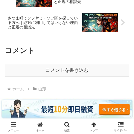
と正規の相談先
さつま町でソフヤミ・ソフ闇を探してい
る方へ｜絶対に利用してはいけない理由
と正規の相談先
コメント
コメントを書き込む
ホーム
山形
ソフヤミ・ソフ闇に騙されるな｜即日融資・ブラッ
メニュー
ホーム
検索
トップ
サイドバー