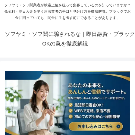
ソフヤミ・ソフ闇業者が検索上位を狙って集客しているのを知っていますか？
低金利・即日入金を謳う違法業者の手口と見分け方を徹底解説。ブラックでお
金に困っていても、闇金に手を出す前にできることがあります。
ソフヤミ・ソフ闇に騙されるな｜即日融資・ブラック
OKの罠を徹底解説