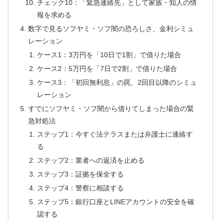
チェック10：「緊急連絡先」として家族・知人の情
報を求める
数字で見るソフヤミ・ソフ闇の恐ろしさ、金利シミュ
レーション
ケース1：3万円を「10日で1割」で借りた場合
ケース2：5万円を「7日で2割」で借りた場合
ケース3：「初回無利息」の罠、2回目以降のシミュ
レーション
すでにソフヤミ・ソフ闇から借りてしまった場合の緊
急対処法
ステップ1：今すぐ法テラスまたは弁護士に連絡す
る
ステップ2：業者への返済を止める
ステップ3：証拠を保全する
ステップ4：警察に相談する
ステップ5：銀行口座とLINEアカウントの安全を確
認する