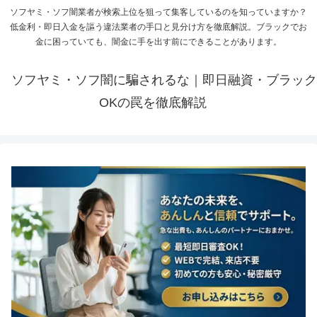
ソフヤミ・ソフ闇業者が検索上位を狙って集客しているのを知っていますか？
低金利・即日入金を謳う違法業者の手口と見分け方を徹底解説。ブラックでお
金に困っていても、闇金に手を出す前にできることがあります。
ソフヤミ・ソフ闇に騙されるな｜即日融資・ブラック
OKの罠を徹底解説