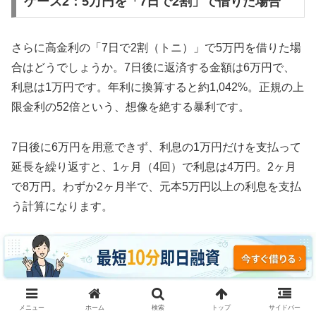
ケース2：5万円を「7日で2割」で借りた場合
さらに高金利の「7日で2割（トニ）」で5万円を借りた場
合はどうでしょうか。7日後に返済する金額は6万円で、
利息は1万円です。年利に換算すると約1,042%。正規の上
限金利の52倍という、想像を絶する暴利です。
7日後に6万円を用意できず、利息の1万円だけを支払って
延長を繰り返すと、1ヶ月（4回）で利息は4万円。2ヶ月
で8万円。わずか2ヶ月半で、元本5万円以上の利息を支払
う計算になります。
3ヶ月続けた場合、利息の支払い総額は約12万円。元本5
万円の2.4倍の利息を取られ、それでも借金は減っていま
せん。これがソフト闇金の実態です。
メニュー
ホーム
検索
トップ
サイドバー