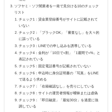
ソフヤミ・ソフ闇業者を一発で見分ける10のチェック
リスト
チェック1：貸金業登録番号がサイトに記載されて
いない
チェック2：「ブラックOK」「審査なし」を大々的
に謳っている
チェック3：LINEでの申し込みを誘導している
チェック4：金利が「10日で○割」「1週間で○%」と
表記されている
チェック5：固定電話番号が記載されていない
チェック6：申込時に身分証明書の「写真」をLINE
で送るよう求める
チェック7：「在籍確認なし」を売りにしている
チェック8：サイトの運営者情報が曖昧または虚偽
チェック9：「即日融資」「最短30分」を過度に強
調している