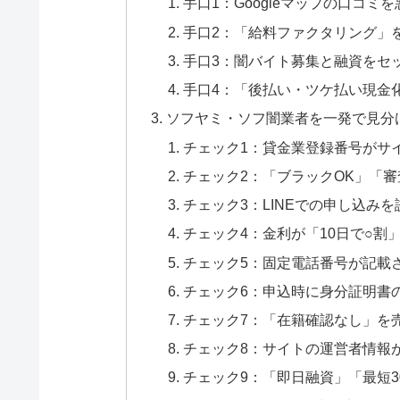
手口1：Googleマップの口コミ
手口2：「給料ファクタリング」
手口3：闇バイト募集と融資をセ
手口4：「後払い・ツケ払い現金
ソフヤミ・ソフ闇業者を一発で見分
チェック1：貸金業登録番号がサ
チェック2：「ブラックOK」「
チェック3：LINEでの申し込み
チェック4：金利が「10日で○割
チェック5：固定電話番号が記載
チェック6：申込時に身分証明書の
チェック7：「在籍確認なし」を
チェック8：サイトの運営者情報
チェック9：「即日融資」「最短