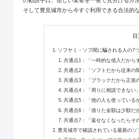
の勧誘手口、怪しい業者を一発で見分ける方
そして豊見城市から今すぐ利用できる合法的
目
ソフヤミ・ソフ闇に騙される人の7
共通点1：「一時的な借入だから
共通点2：「ソフトだから従来の
共通点3：「ブラックだから正規
共通点4：「周りに相談できない
共通点5：「他の人も使っている
共通点6：「借りた金額は少額だ
共通点7：「返せなくなったらそ
豊見城市で確認されている最新のソ