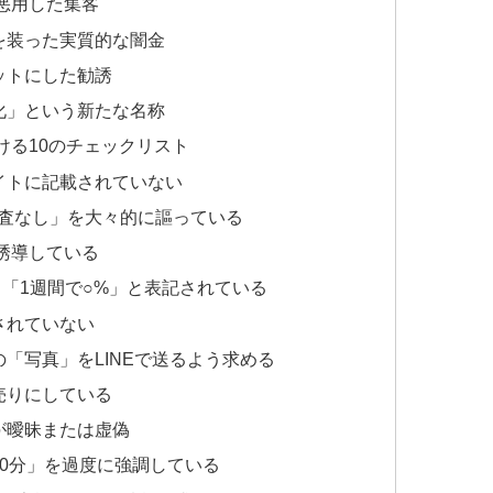
を悪用した集客
を装った実質的な闇金
ットにした勧誘
化」という新たな名称
ける10のチェックリスト
イトに記載されていない
審査なし」を大々的に謳っている
を誘導している
」「1週間で○%」と表記されている
されていない
「写真」をLINEで送るよう求める
売りにしている
が曖昧または虚偽
30分」を過度に強調している