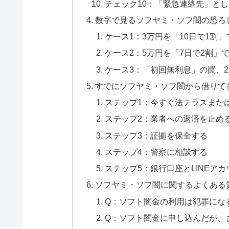
チェック10：「緊急連絡先」と
数字で見るソフヤミ・ソフ闇の恐ろ
ケース1：3万円を「10日で1割
ケース2：5万円を「7日で2割」
ケース3：「初回無利息」の罠、
すでにソフヤミ・ソフ闇から借りて
ステップ1：今すぐ法テラスまた
ステップ2：業者への返済を止め
ステップ3：証拠を保全する
ステップ4：警察に相談する
ステップ5：銀行口座とLINEア
ソフヤミ・ソフ闇に関するよくある
Q：ソフト闇金の利用は犯罪にな
Q：ソフト闇金に申し込んだが、