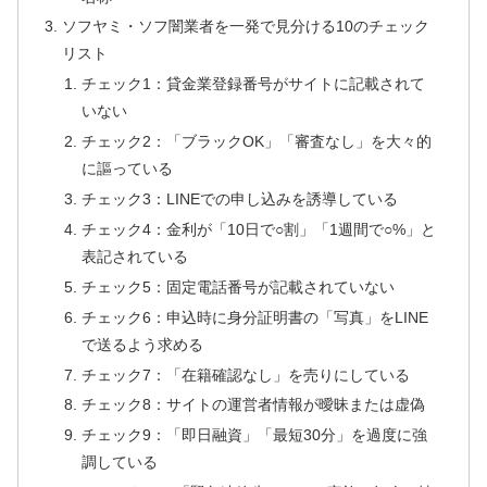
ソフヤミ・ソフ闇業者を一発で見分ける10のチェック
リスト
チェック1：貸金業登録番号がサイトに記載されて
いない
チェック2：「ブラックOK」「審査なし」を大々的
に謳っている
チェック3：LINEでの申し込みを誘導している
チェック4：金利が「10日で○割」「1週間で○%」と
表記されている
チェック5：固定電話番号が記載されていない
チェック6：申込時に身分証明書の「写真」をLINE
で送るよう求める
チェック7：「在籍確認なし」を売りにしている
チェック8：サイトの運営者情報が曖昧または虚偽
チェック9：「即日融資」「最短30分」を過度に強
調している