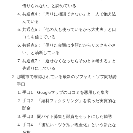
借りられない」と諦めている
共通点4：「周りに相談できない」と一人で抱え込
んでいる
共通点5：「他の人も使っているから大丈夫」と口
コミを信じている
共通点6：「借りた金額は少額だからリスクも小さ
い」と油断している
共通点7：「返せなくなったらそのとき考える」と
先送りにしている
那覇市で確認されている最新のソフヤミ・ソフ闇勧誘
手口
手口1：Googleマップの口コミを悪用した集客
手口2：「給料ファクタリング」を装った実質的な
闇金
手口3：闇バイト募集と融資をセットにした勧誘
手口4：「後払い・ツケ払い現金化」という新たな
名称