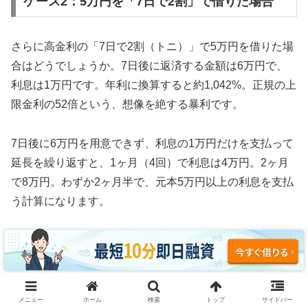
ケース2：5万円を「7日で2割」で借りた場合
さらに高金利の「7日で2割（トニ）」で5万円を借りた場
合はどうでしょうか。7日後に返済する金額は6万円で、
利息は1万円です。年利に換算すると約1,042%。正規の上
限金利の52倍という、想像を絶する暴利です。
7日後に6万円を用意できず、利息の1万円だけを支払って
延長を繰り返すと、1ヶ月（4回）で利息は4万円。2ヶ月
で8万円。わずか2ヶ月半で、元本5万円以上の利息を支払
う計算になります。
3ヶ月続けた場合、利息の支払い総額は約12万円。元本5
万円の2.4倍の利息を取られ、それでも借金は減っていま
せん。これがソフト闇金の実態です。
メニュー
ホーム
検索
トップ
サイドバー