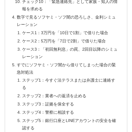
チェック10：「緊急連絡先」として家族・知人の情
報を求める
数字で見るソフヤミ・ソフ闇の恐ろしさ、金利シミュ
レーション
ケース1：3万円を「10日で1割」で借りた場合
ケース2：5万円を「7日で2割」で借りた場合
ケース3：「初回無利息」の罠、2回目以降のシミュ
レーション
すでにソフヤミ・ソフ闇から借りてしまった場合の緊
急対処法
ステップ1：今すぐ法テラスまたは弁護士に連絡す
る
ステップ2：業者への返済を止める
ステップ3：証拠を保全する
ステップ4：警察に相談する
ステップ5：銀行口座とLINEアカウントの安全を確
認する