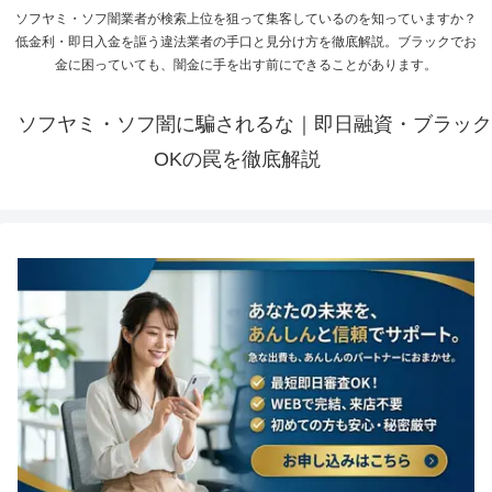
ソフヤミ・ソフ闇業者が検索上位を狙って集客しているのを知っていますか？
低金利・即日入金を謳う違法業者の手口と見分け方を徹底解説。ブラックでお
金に困っていても、闇金に手を出す前にできることがあります。
ソフヤミ・ソフ闇に騙されるな｜即日融資・ブラック
OKの罠を徹底解説