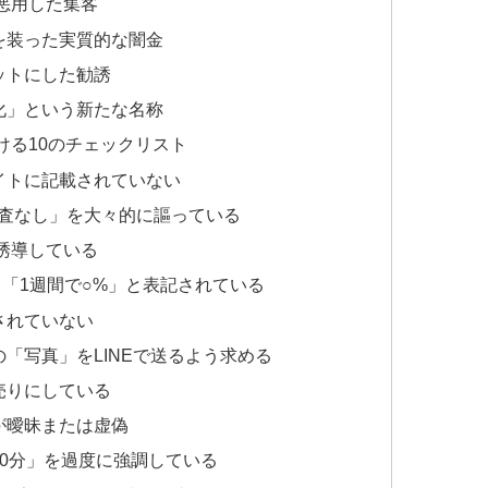
を悪用した集客
を装った実質的な闇金
ットにした勧誘
化」という新たな名称
ける10のチェックリスト
イトに記載されていない
審査なし」を大々的に謳っている
を誘導している
」「1週間で○%」と表記されている
されていない
「写真」をLINEで送るよう求める
売りにしている
が曖昧または虚偽
30分」を過度に強調している