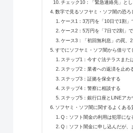
チェック10：「緊急連絡先」と
数字で見るソフヤミ・ソフ闇の恐ろ
ケース1：3万円を「10日で1割
ケース2：5万円を「7日で2割」
ケース3：「初回無利息」の罠、
すでにソフヤミ・ソフ闇から借りて
ステップ1：今すぐ法テラスまた
ステップ2：業者への返済を止め
ステップ3：証拠を保全する
ステップ4：警察に相談する
ステップ5：銀行口座とLINEア
ソフヤミ・ソフ闇に関するよくある
Q：ソフト闇金の利用は犯罪にな
Q：ソフト闇金に申し込んだが、