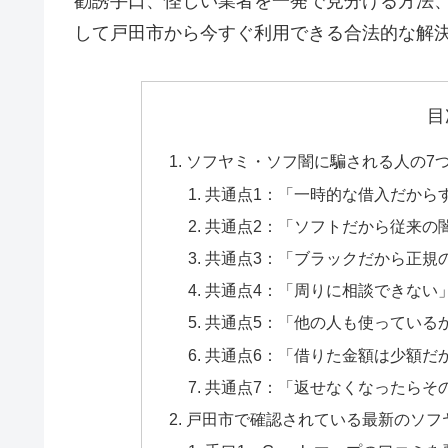
勧誘手口、怪しい業者を一発で見分ける方法
して戸田市から今すぐ利用できる合法的な解
目
ソフヤミ・ソフ闇に騙される人の7
共通点1：「一時的な借入だから
共通点2：「ソフトだから従来の
共通点3：「ブラックだから正規
共通点4：「周りに相談できない
共通点5：「他の人も使っている
共通点6：「借りた金額は少額だ
共通点7：「返せなくなったらそ
戸田市で確認されている最新のソフ