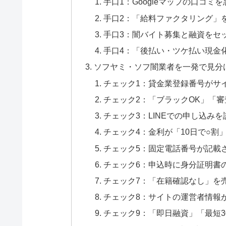
手口1：Googleマップの口コミ
手口2：「給料ファクタリング」
手口3：闇バイト募集と融資をセ
手口4：「後払い・ツケ払い現金
ソフヤミ・ソフ闇業者を一発で見分
チェック1：貸金業登録番号がサ
チェック2：「ブラックOK」「
チェック3：LINEでの申し込み
チェック4：金利が「10日で○割
チェック5：固定電話番号が記載
チェック6：申込時に身分証明書の
チェック7：「在籍確認なし」を
チェック8：サイトの運営者情報
チェック9：「即日融資」「最短