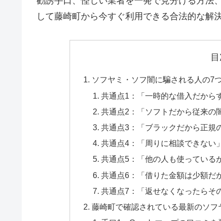
勧誘手口、怪しい業者を一発で見分ける方法
して藤崎町から今すぐ利用できる合法的な解
目
ソフヤミ・ソフ闇に騙される人の7
共通点1：「一時的な借入だから
共通点2：「ソフトだから従来の
共通点3：「ブラックだから正規
共通点4：「周りに相談できない
共通点5：「他の人も使っている
共通点6：「借りた金額は少額だ
共通点7：「返せなくなったらそ
藤崎町で確認されている最新のソフ