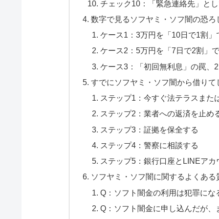
チェック10：「緊急連絡先」と
数字で見るソフヤミ・ソフ闇の恐ろ
ケース1：3万円を「10日で1割
ケース2：5万円を「7日で2割」
ケース3：「初回無利息」の罠、
すでにソフヤミ・ソフ闇から借りて
ステップ1：今すぐ法テラスまた
ステップ2：業者への返済を止め
ステップ3：証拠を保全する
ステップ4：警察に相談する
ステップ5：銀行口座とLINEア
ソフヤミ・ソフ闇に関するよくある
Q：ソフト闇金の利用は犯罪にな
Q：ソフト闇金に申し込んだが、