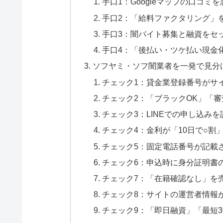
手口1：Googleマップの口コミ
手口2：「給料ファクタリング」
手口3：闇バイト募集と融資をセ
手口4：「後払い・ツケ払い現金
ソフヤミ・ソフ闇業者を一発で見分
チェック1：貸金業登録番号がサ
チェック2：「ブラックOK」「
チェック3：LINEでの申し込み
チェック4：金利が「10日で○割
チェック5：固定電話番号が記載
チェック6：申込時に身分証明書の
チェック7：「在籍確認なし」を
チェック8：サイトの運営者情報
チェック9：「即日融資」「最短