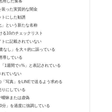
を悪用した集客
を装った実質的な闇金
ットにした勧誘
化」という新たな名称
ける10のチェックリスト
イトに記載されていない
審査なし」を大々的に謳っている
を誘導している
」「1週間で○%」と表記されている
されていない
「写真」をLINEで送るよう求める
売りにしている
が曖昧または虚偽
30分」を過度に強調している